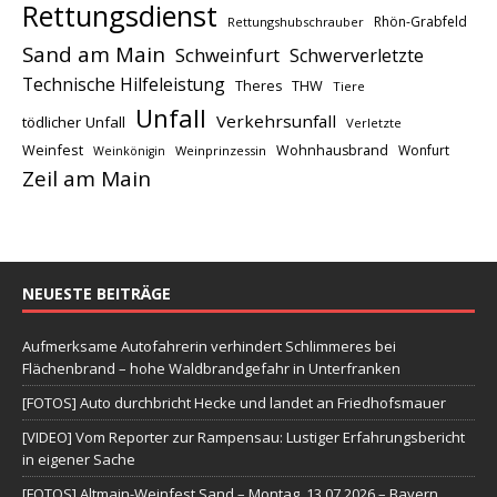
Rettungsdienst
Rhön-Grabfeld
Rettungshubschrauber
Sand am Main
Schweinfurt
Schwerverletzte
Technische Hilfeleistung
THW
Theres
Tiere
Unfall
Verkehrsunfall
tödlicher Unfall
Verletzte
Weinfest
Wohnhausbrand
Wonfurt
Weinprinzessin
Weinkönigin
Zeil am Main
NEUESTE BEITRÄGE
Aufmerksame Autofahrerin verhindert Schlimmeres bei
Flächenbrand – hohe Waldbrandgefahr in Unterfranken
[FOTOS] Auto durchbricht Hecke und landet an Friedhofsmauer
[VIDEO] Vom Reporter zur Rampensau: Lustiger Erfahrungsbericht
in eigener Sache
[FOTOS] Altmain-Weinfest Sand – Montag, 13.07.2026 – Bayern