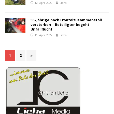
12. April 2022
Licha
55-Jährige nach Frontalzusammenstoß
verstorben – Beteiligter begeht
Unfallflucht
11. April 2022
Licha
1
2
»