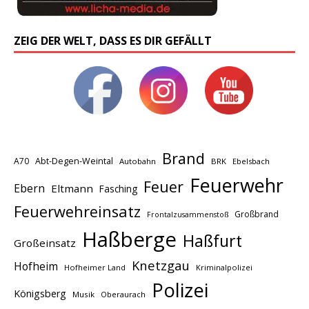
ZEIG DER WELT, DASS ES DIR GEFÄLLT
Brand
A70
Abt-Degen-Weintal
Autobahn
BRK
Ebelsbach
Feuerwehr
Feuer
Ebern
Eltmann
Fasching
Feuerwehreinsatz
Großbrand
Frontalzusammenstoß
Haßberge
Haßfurt
Großeinsatz
Knetzgau
Hofheim
Hofheimer Land
Kriminalpolizei
Polizei
Königsberg
Musik
Oberaurach