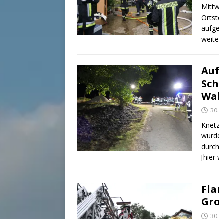
Mitt
Ortst
aufge
weite
Auf
Sch
Wal
30.
Knetz
wurde
durch
[hier
Fla
Gro
30.