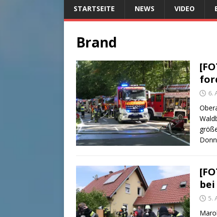
STARTSEITE
NEWS
VIDEO
Brand
[FO
for
6.
Obera
Waldb
größe
Donn
[FO
be
5.
Maro