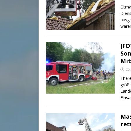
Eltma
Diens
ausg
waren
[FO
Som
Mit
25.
There
größe
Landk
Einsa
Mas
ret