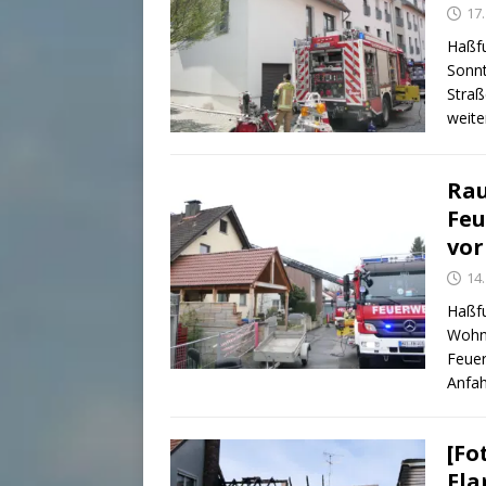
17.
Haßfu
Sonnt
Straß
weite
Rau
Feu
vor
14.
Haßfu
Wohnh
Feuer
Anfah
[Fo
Fla