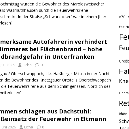
wochmittag wurden die Bewohner des Maroldsweisacher
eils Wasmuthhausen durch die Feuerwehrsirene
schreckt. In der Straße „Schwarzäcker“ war in einem
[hier
A70
rlesen]
Ebels
Fe
merksame Autofahrerin verhindert
Feu
limmeres bei Flächenbrand – hohe
dbrandgefahr in Unterfranken
Groß
 Juli 2026
Licha
0
Ha
gau / Oberschwappach, Lkr. Haßberge. Mitten in der Nacht
Kne
n die Bewohner des Knetzgauer Ortsteils Oberschwappach
 die Feuerwehrsirene aus dem Schlaf gerissen. Nördlich des
 weiterlesen]
Obera
Re
mmen schlagen aus Dachstuhl:
Rhön-
ßeinsatz der Feuerwehr in Eltmann
Schw
 Juni 2026
Licha
0
Tech