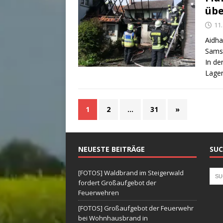
übe
11.
Aidha
Samst
In de
Lager
1
2
…
31
»
NEUESTE BEITRÄGE
SUC
[FOTOS] Waldbrand im Steigerwald
fordert Großaufgebot der
Feuerwehren
[FOTOS] Großaufgebot der Feuerwehr
bei Wohnhausbrand in