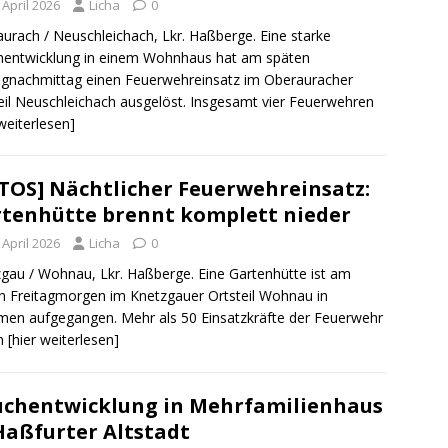
 April 2026
Licha
0
urach / Neuschleichach, Lkr. Haßberge. Eine starke
hentwicklung in einem Wohnhaus hat am späten
agnachmittag einen Feuerwehreinsatz im Oberauracher
eil Neuschleichach ausgelöst. Insgesamt vier Feuerwehren
 weiterlesen]
TOS] Nächtlicher Feuerwehreinsatz:
tenhütte brennt komplett nieder
 April 2026
Licha
0
gau / Wohnau, Lkr. Haßberge. Eine Gartenhütte ist am
n Freitagmorgen im Knetzgauer Ortsteil Wohnau in
en aufgegangen. Mehr als 50 Einsatzkräfte der Feuerwehr
n
[hier weiterlesen]
chentwicklung in Mehrfamilienhaus
Haßfurter Altstadt