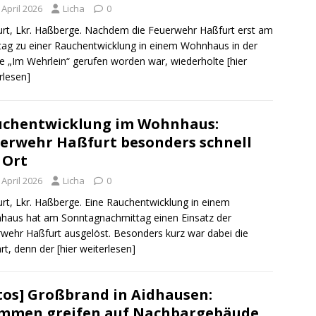
 April 2026
Licha
0
rt, Lkr. Haßberge. Nachdem die Feuerwehr Haßfurt erst am
ag zu einer Rauchentwicklung in einem Wohnhaus in der
e „Im Wehrlein“ gerufen worden war, wiederholte
[hier
rlesen]
chentwicklung im Wohnhaus:
erwehr Haßfurt besonders schnell
 Ort
 April 2026
Licha
0
rt, Lkr. Haßberge. Eine Rauchentwicklung in einem
aus hat am Sonntagnachmittag einen Einsatz der
wehr Haßfurt ausgelöst. Besonders kurz war dabei die
rt, denn der
[hier weiterlesen]
tos] Großbrand in Aidhausen:
mmen greifen auf Nachbargebäude