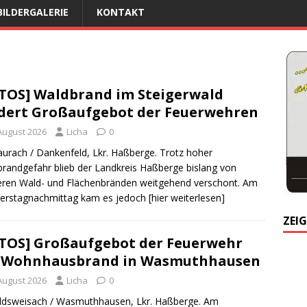
BILDERGALERIE
KONTAKT
TOS] Waldbrand im Steigerwald
dert Großaufgebot der Feuerwehren
 August 2026
Licha
0
urach / Dankenfeld, Lkr. Haßberge. Trotz hoher
randgefahr blieb der Landkreis Haßberge bislang von
ren Wald- und Flächenbränden weitgehend verschont. Am
erstagnachmittag kam es jedoch
[hier weiterlesen]
ZEIG
TOS] Großaufgebot der Feuerwehr
i Wohnhausbrand in Wasmuthhausen
 August 2026
Licha
0
ldsweisach / Wasmuthhausen, Lkr. Haßberge. Am