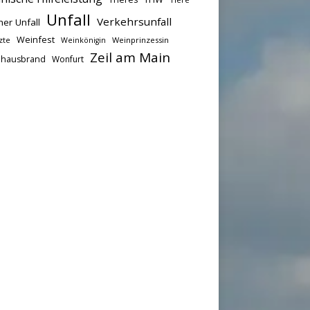
Unfall
Verkehrsunfall
her Unfall
Weinfest
zte
Weinprinzessin
Weinkönigin
Zeil am Main
hausbrand
Wonfurt