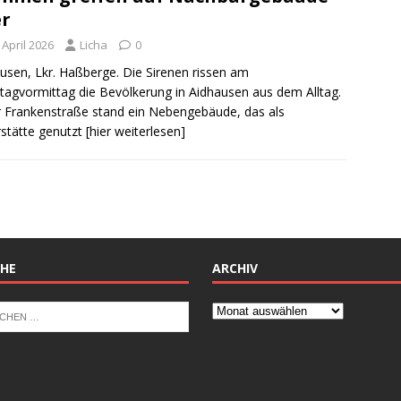
r
 April 2026
Licha
0
usen, Lkr. Haßberge. Die Sirenen rissen am
agvormittag die Bevölkerung in Aidhausen aus dem Alltag.
r Frankenstraße stand ein Nebengebäude, das als
stätte genutzt
[hier weiterlesen]
HE
ARCHIV