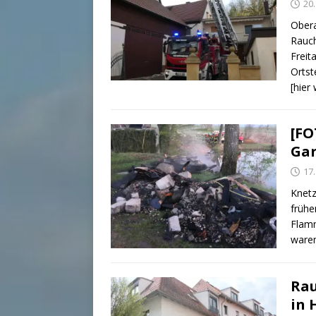
20.
Obera
Rauc
Freit
Ortst
[hier
[FO
Gar
17.
Knetz
frühe
Flamm
ware
Rau
in 