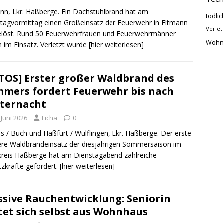
nn, Lkr. Haßberge. Ein Dachstuhlbrand hat am
tödlic
tagvormittag einen Großeinsatz der Feuerwehr in Eltmann
Verlet
elöst. Rund 50 Feuerwehrfrauen und Feuerwehrmänner
Wohn
 im Einsatz. Verletzt wurde
[hier weiterlesen]
TOS] Erster großer Waldbrand des
mers fordert Feuerwehr bis nach
ternacht
 Juni 2026
Licha
0
s / Buch und Haßfurt / Wülflingen, Lkr. Haßberge. Der erste
re Waldbrandeinsatz der diesjährigen Sommersaison im
reis Haßberge hat am Dienstagabend zahlreiche
tzkräfte gefordert.
[hier weiterlesen]
sive Rauchentwicklung: Seniorin
tet sich selbst aus Wohnhaus