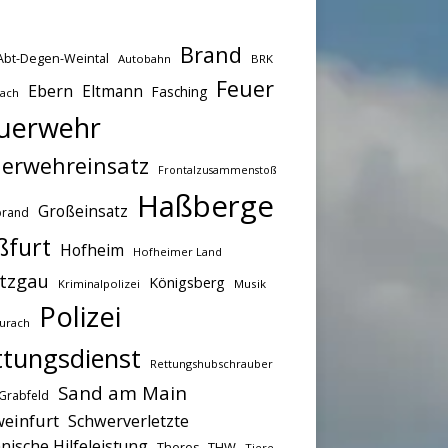
Brand
Abt-Degen-Weintal
Autobahn
BRK
Feuer
Ebern
Eltmann
Fasching
bach
uerwehr
erwehreinsatz
Frontalzusammenstoß
Haßberge
Großeinsatz
brand
ßfurt
Hofheim
Hofheimer Land
tzgau
Königsberg
Kriminalpolizei
Musik
Polizei
urach
ttungsdienst
Rettungshubschrauber
Sand am Main
Grabfeld
einfurt
Schwerverletzte
nische Hilfeleistung
THW
Theres
Tiere