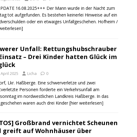
PDATE 16.08.2025+++ Der Mann wurde in der Nacht zum
ag tot aufgefunden. Es bestehen keinerlei Hinweise auf ein
verschulden oder ein etwaiges Unfallgeschehen. Hofheim /
 weiterlesen]
werer Unfall: Rettungshubschrauber
Einsatz – Drei Kinder hatten Glück im
glück
 April 2025
Licha
0
rf, Lkr. Haßberge. Eine schwerverletze und zwei
tverletzte Personen forderte ein Verkehrsunfall am
sonntag im nordwestlichen Landkreis Haßberge. In das
lgeschehen waren auch drei Kinder
[hier weiterlesen]
TOS] Großbrand vernichtet Scheunen
 greift auf Wohnhäuser über