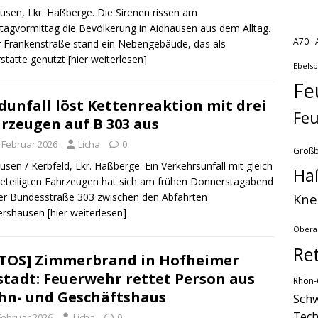
usen, Lkr. Haßberge. Die Sirenen rissen am
agvormittag die Bevölkerung in Aidhausen aus dem Alltag.
A70
r Frankenstraße stand ein Nebengebäude, das als
stätte genutzt
[hier weiterlesen]
Ebels
Fe
dunfall löst Kettenreaktion mit drei
Feu
rzeugen auf B 303 aus
. Februar 2026
Licha
0
Groß
usen / Kerbfeld, Lkr. Haßberge. Ein Verkehrsunfall mit gleich
Ha
beteiligten Fahrzeugen hat sich am frühen Donnerstagabend
Kne
er Bundesstraße 303 zwischen den Abfahrten
ershausen
[hier weiterlesen]
Obera
Re
TOS] Zimmerbrand in Hofheimer
stadt: Feuerwehr rettet Person aus
Rhön-
n- und Geschäftshaus
Schw
Tech
 Februar 2026
Licha
0