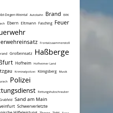
Brand
Abt-Degen-Weintal
Autobahn
BRK
Feuer
Ebern
Eltmann
Fasching
bach
uerwehr
erwehreinsatz
Frontalzusammenstoß
Haßberge
Großeinsatz
brand
ßfurt
Hofheim
Hofheimer Land
tzgau
Königsberg
Kriminalpolizei
Musik
Polizei
urach
ttungsdienst
Rettungshubschrauber
Sand am Main
Grabfeld
einfurt
Schwerverletzte
nische Hilfeleistung
THW
Theres
Tiere