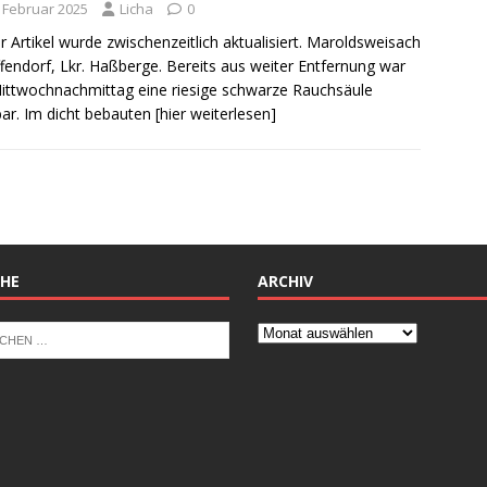
. Februar 2025
Licha
0
r Artikel wurde zwischenzeitlich aktualisiert. Maroldsweisach
ffendorf, Lkr. Haßberge. Bereits aus weiter Entfernung war
ttwochnachmittag eine riesige schwarze Rauchsäule
bar. Im dicht bebauten
[hier weiterlesen]
HE
ARCHIV