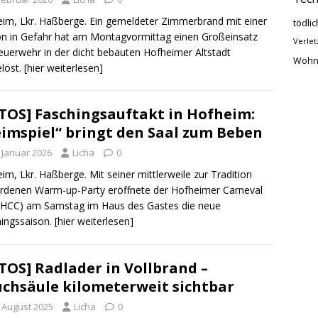
im, Lkr. Haßberge. Ein gemeldeter Zimmerbrand mit einer
tödlic
n in Gefahr hat am Montagvormittag einen Großeinsatz
Verlet
euerwehr in der dicht bebauten Hofheimer Altstadt
Wohn
löst.
[hier weiterlesen]
TOS] Faschingsauftakt in Hofheim:
imspiel“ bringt den Saal zum Beben
. Januar 2026
Licha
0
im, Lkr. Haßberge. Mit seiner mittlerweile zur Tradition
denen Warm-up-Party eröffnete der Hofheimer Carneval
(HCC) am Samstag im Haus des Gastes die neue
ingssaison.
[hier weiterlesen]
TOS] Radlader in Vollbrand –
chsäule kilometerweit sichtbar
. August 2025
Licha
0