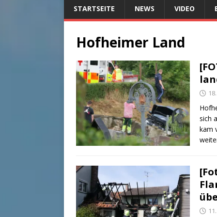
STARTSEITE
NEWS
VIDEO
Hofheimer Land
[FO
lan
18.
Hofhe
sich 
kam v
weite
[Fo
Fla
übe
11.