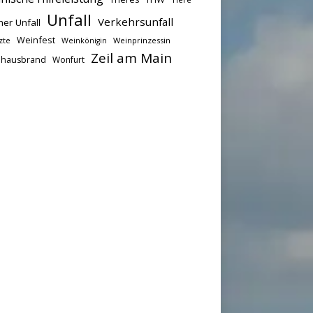
Unfall
Verkehrsunfall
her Unfall
Weinfest
zte
Weinprinzessin
Weinkönigin
Zeil am Main
hausbrand
Wonfurt