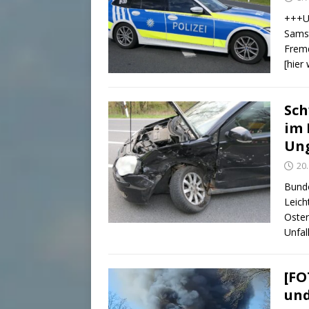
+++U
Samst
Fremd
[hier
Sch
im 
Un
20.
Bundo
Leich
Oster
Unfal
[FO
und