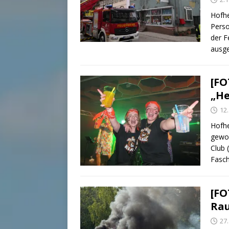
Hofhe
Perso
der F
ausge
[FO
„He
12
Hofhe
gewor
Club 
Fasch
[FO
Rau
27