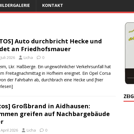
BILDERGALERIE
KONTAKT
TOS] Auto durchbricht Hecke und
det an Friedhofsmauer
 Juli 2026
Licha
0
im, Lkr. Haßberge. Ein ungewöhnlicher Verkehrsunfall hat
am Freitagnachmittag in Hofheim ereignet. Ein Opel Corsa
on der Fahrbahn ab, durchbrach eine Hecke und
[hier
rlesen]
ZEIG
tos] Großbrand in Aidhausen:
mmen greifen auf Nachbargebäude
r
 April 2026
Licha
0