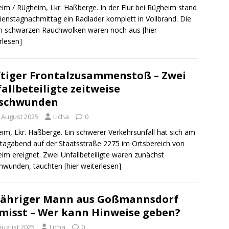
im / Rügheim, Lkr. Haßberge. In der Flur bei Rügheim stand
enstagnachmittag ein Radlader komplett in Vollbrand. Die
en schwarzen Rauchwolken waren noch aus
[hier
rlesen]
tiger Frontalzusammenstoß – Zwei
allbeteiligte zeitweise
rschwunden
. August 2025
Licha
0
im, Lkr. Haßberge. Ein schwerer Verkehrsunfall hat sich am
agabend auf der Staatsstraße 2275 im Ortsbereich von
im ereignet. Zwei Unfallbeteiligte waren zunächst
chwunden, tauchten
[hier weiterlesen]
Jähriger Mann aus Goßmannsdorf
misst – Wer kann Hinweise geben?
 August 2025
Licha
0