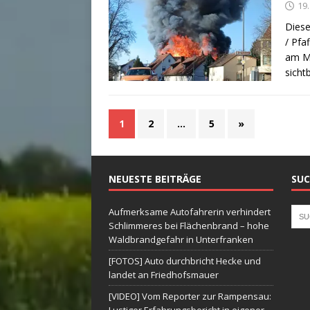
19
Diese
/ Pfa
am Mi
sicht
1
2
…
5
»
NEUESTE BEITRÄGE
SUC
Aufmerksame Autofahrerin verhindert
Schlimmeres bei Flächenbrand – hohe
Waldbrandgefahr in Unterfranken
[FOTOS] Auto durchbricht Hecke und
landet an Friedhofsmauer
[VIDEO] Vom Reporter zur Rampensau: