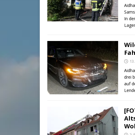
Aidha
Samst
In de
Lager
Wil
Fah
13
Aidha
drei 
auf d
Lend
[FO
Alt
Woh
2.