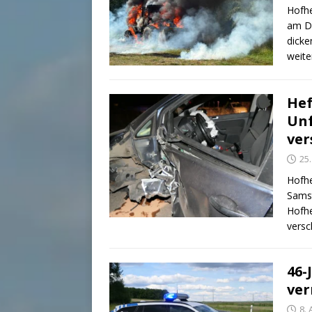
Hofhe
am Di
dick
weite
Hef
Unf
ve
25
Hofhe
Samst
Hofhe
vers
46-
ver
8.