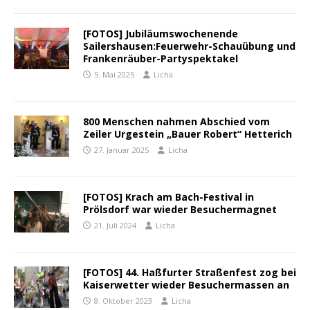
[FOTOS] Jubiläumswochenende
Sailershausen:Feuerwehr-Schauübung und
Frankenräuber-Partyspektakel
5. Mai 2025
Licha
800 Menschen nahmen Abschied vom
Zeiler Urgestein „Bauer Robert“ Hetterich
27. Januar 2025
Licha
[FOTOS] Krach am Bach-Festival in
Prölsdorf war wieder Besuchermagnet
21. Juli 2024
Licha
[FOTOS] 44. Haßfurter Straßenfest zog bei
Kaiserwetter wieder Besuchermassen an
8. Oktober 2023
Licha