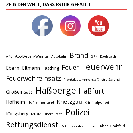
ZEIG DER WELT, DASS ES DIR GEFÄLLT
Brand
A70
Abt-Degen-Weintal
Autobahn
BRK
Ebelsbach
Feuerwehr
Feuer
Ebern
Eltmann
Fasching
Feuerwehreinsatz
Großbrand
Frontalzusammenstoß
Haßberge
Haßfurt
Großeinsatz
Knetzgau
Hofheim
Hofheimer Land
Kriminalpolizei
Polizei
Königsberg
Musik
Oberaurach
Rettungsdienst
Rhön-Grabfeld
Rettungshubschrauber