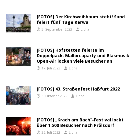
[FOTOS] Der Kirchweihbaum steht! Sand
feiert fünf Tage Kerwa
3. September 2023
Licha
[FOTOS] Hofstetten feierte im
Doppelpack: Mallorcaparty und Blasmusik
Open-Air locken viele Besucher an
17. Juli 2023
Licha
[FOTOS] 43. Straßenfest Haßfurt 2022
3. Oktober 2022
Licha
[FOTOS] „Krach am Bach“-Festival lockt
über 1.500 Besucher nach Prölsdorf
26. Juli 2022
Licha