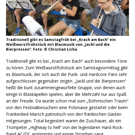
Traditionell gibt es Samstagfrüh bei „Krach am Bach“ ein
Weißwurstfrühstück mit Blasmusik von „Jackl und die
Bierpressen“. Foto: © Christian Licha
Traditionell gibt es bei „Krach am Bach“ auch besondere Töne
zu hören. Zum Weißwurstfrühstück am Samstagvormittag gibt
es Blasmusik, der sich auch die Punk- und Hardcore-Fans sehr
aufgeschlossen gegenüber zeigen. „Jackl und die Bierpressen“
heißt die bunt zusammengewürfelte Gruppe, von denen auch
einige in Blaskapellen spielen, aber die Mehrzahl nur aus Spaß
an der Freude. Da wurde schon mal zum „Böhmischen Traum“
von den Festivalbesuchern eine Polonaise gestartet oder beim
Frankenlied-Marsch patriotisch von den fränkischen Gästen
mitgesungen. Total begeistert waren die Zuschauer, als ein
Trompeter „Highway to hell“ von der legendären Hard-Rock-
Band AC/DC anstimmte und einige Strophen sang.