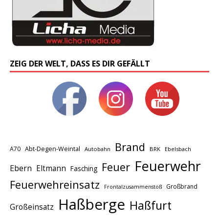
ZEIG DER WELT, DASS ES DIR GEFÄLLT
Brand
A70
Abt-Degen-Weintal
Autobahn
BRK
Ebelsbach
Feuerwehr
Feuer
Ebern
Eltmann
Fasching
Feuerwehreinsatz
Großbrand
Frontalzusammenstoß
Haßberge
Haßfurt
Großeinsatz