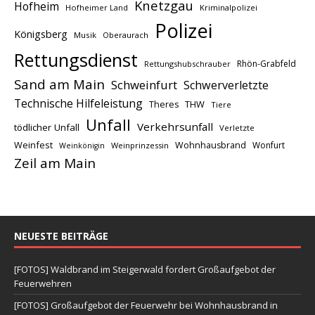
Knetzgau
Hofheim
Hofheimer Land
Kriminalpolizei
Polizei
Königsberg
Musik
Oberaurach
Rettungsdienst
Rhön-Grabfeld
Rettungshubschrauber
Sand am Main
Schweinfurt
Schwerverletzte
Technische Hilfeleistung
THW
Theres
Tiere
Unfall
Verkehrsunfall
tödlicher Unfall
Verletzte
Weinfest
Wohnhausbrand
Wonfurt
Weinprinzessin
Weinkönigin
Zeil am Main
NEUESTE BEITRÄGE
[FOTOS] Waldbrand im Steigerwald fordert Großaufgebot der
Feuerwehren
[FOTOS] Großaufgebot der Feuerwehr bei Wohnhausbrand in