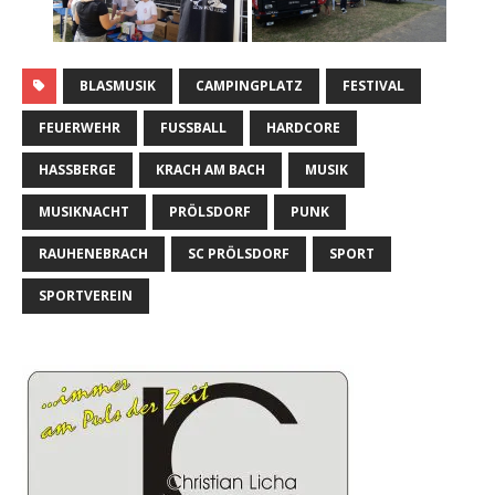
BLASMUSIK
CAMPINGPLATZ
FESTIVAL
FEUERWEHR
FUSSBALL
HARDCORE
HASSBERGE
KRACH AM BACH
MUSIK
MUSIKNACHT
PRÖLSDORF
PUNK
RAUHENEBRACH
SC PRÖLSDORF
SPORT
SPORTVEREIN