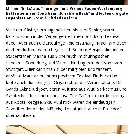
Miriam (links) aus Thüringen und Vik aus Baden-Würtemberg
hatten sehr viel Spaß beim „Krach am Bach“ und lobten die gute
Organisation. Foto: © Christian Licha
Viele der Gäste, vom Jugendlichen bis zum Senior, waren
bereits schon in der Vergangenheit mehrfach beim Festival
dabei. Aber auch die „Neulinge“, die erstmalig „Krach am Bach“
erleben durften, waren begeistert. So zum Beispiel die beiden
Studentinnen Marina aus Sichelreuth im thüringischen
Landkreis Sonneberg und Vik aus Nürtingen in der Nähe von
Stuttgart. „Hier kann man super mitgrölen und tanzen“,
erzählte Marina von ihrem positiven Festival-Eindruck und
lobte auch die sehr gute Organisation der Veranstaltung. Die
Bands „Akne Kid Joe“, deren Auftritte aus Wut, Sarkasmus und
Pyrotechnik bestehen, und „Jaya The Cat“ mit einer Mischung
aus Roots-Reggae, Ska, Punkrock waren die eindeutigen
Favoriten der beiden Mädels, die natürlich auch in Prölsdorf
übernachteten.