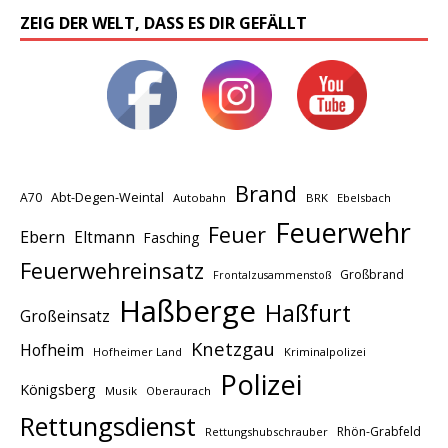
ZEIG DER WELT, DASS ES DIR GEFÄLLT
Brand
A70
Abt-Degen-Weintal
Autobahn
BRK
Ebelsbach
Feuerwehr
Feuer
Ebern
Eltmann
Fasching
Feuerwehreinsatz
Großbrand
Frontalzusammenstoß
Haßberge
Haßfurt
Großeinsatz
Knetzgau
Hofheim
Hofheimer Land
Kriminalpolizei
Polizei
Königsberg
Musik
Oberaurach
Rettungsdienst
Rhön-Grabfeld
Rettungshubschrauber