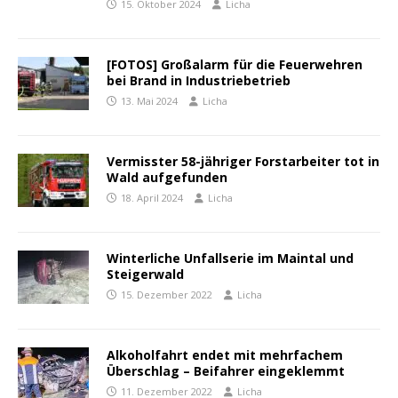
15. Oktober 2024
Licha
[FOTOS] Großalarm für die Feuerwehren
bei Brand in Industriebetrieb
13. Mai 2024
Licha
Vermisster 58-jähriger Forstarbeiter tot in
Wald aufgefunden
18. April 2024
Licha
Winterliche Unfallserie im Maintal und
Steigerwald
15. Dezember 2022
Licha
Alkoholfahrt endet mit mehrfachem
Überschlag – Beifahrer eingeklemmt
11. Dezember 2022
Licha