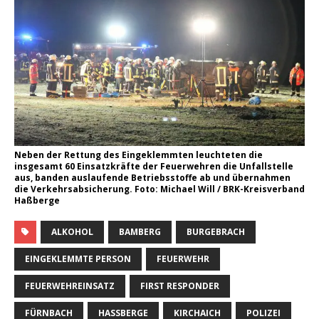
Neben der Rettung des Eingeklemmten leuchteten die
insgesamt 60 Einsatzkräfte der Feuerwehren die Unfallstelle
aus, banden auslaufende Betriebsstoffe ab und übernahmen
die Verkehrsabsicherung. Foto: Michael Will / BRK-Kreisverband
Haßberge
ALKOHOL
BAMBERG
BURGEBRACH
EINGEKLEMMTE PERSON
FEUERWEHR
FEUERWEHREINSATZ
FIRST RESPONDER
FÜRNBACH
HASSBERGE
KIRCHAICH
POLIZEI