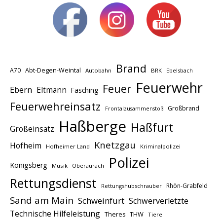
Brand
A70
Abt-Degen-Weintal
Autobahn
BRK
Ebelsbach
Feuerwehr
Feuer
Ebern
Eltmann
Fasching
Feuerwehreinsatz
Großbrand
Frontalzusammenstoß
Haßberge
Haßfurt
Großeinsatz
Knetzgau
Hofheim
Hofheimer Land
Kriminalpolizei
Polizei
Königsberg
Musik
Oberaurach
Rettungsdienst
Rhön-Grabfeld
Rettungshubschrauber
Sand am Main
Schweinfurt
Schwerverletzte
Technische Hilfeleistung
THW
Theres
Tiere