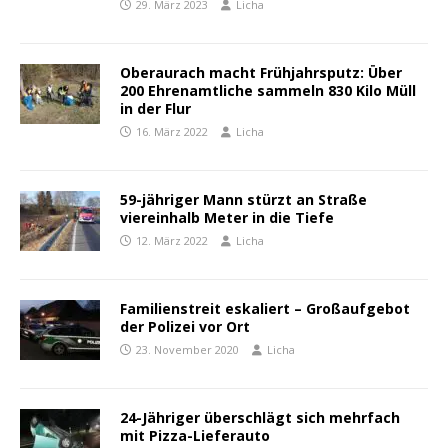
29. März 2023
Licha
Oberaurach macht Frühjahrsputz: Über
200 Ehrenamtliche sammeln 830 Kilo Müll
in der Flur
16. März 2022
Licha
59-jähriger Mann stürzt an Straße
viereinhalb Meter in die Tiefe
12. März 2022
Licha
Familienstreit eskaliert – Großaufgebot
der Polizei vor Ort
23. November 2020
Licha
24-Jähriger überschlägt sich mehrfach
mit Pizza-Lieferauto