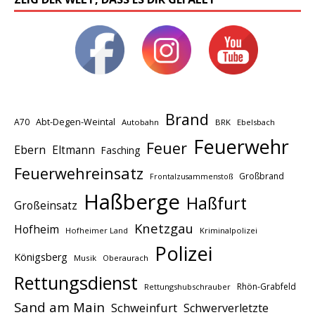
Brand
A70
Abt-Degen-Weintal
Autobahn
BRK
Ebelsbach
Feuerwehr
Feuer
Ebern
Eltmann
Fasching
Feuerwehreinsatz
Großbrand
Frontalzusammenstoß
Haßberge
Haßfurt
Großeinsatz
Knetzgau
Hofheim
Hofheimer Land
Kriminalpolizei
Polizei
Königsberg
Musik
Oberaurach
Rettungsdienst
Rhön-Grabfeld
Rettungshubschrauber
Sand am Main
Schweinfurt
Schwerverletzte