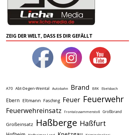
ZEIG DER WELT, DASS ES DIR GEFÄLLT
Brand
A70
Abt-Degen-Weintal
Autobahn
BRK
Ebelsbach
Feuerwehr
Feuer
Ebern
Eltmann
Fasching
Feuerwehreinsatz
Großbrand
Frontalzusammenstoß
Haßberge
Haßfurt
Großeinsatz
Knetzgau
Hofheim
Hofheimer Land
Kriminalpolizei