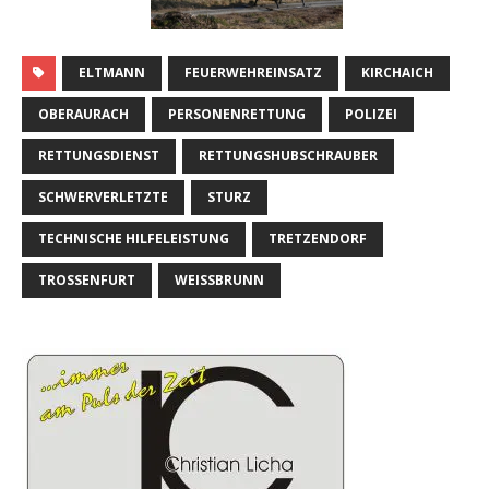
ELTMANN
FEUERWEHREINSATZ
KIRCHAICH
OBERAURACH
PERSONENRETTUNG
POLIZEI
RETTUNGSDIENST
RETTUNGSHUBSCHRAUBER
SCHWERVERLETZTE
STURZ
TECHNISCHE HILFELEISTUNG
TRETZENDORF
TROSSENFURT
WEISSBRUNN