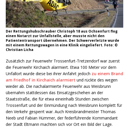
Der Rettungshubschrauber Christoph 18 aus Ochsenfurt flog
einen Notarzt zur Unfallstelle, aber musste nicht den
Patiententransport übernehmen. Der Schwerverletzte wurde
mit einem Rettungswagen in eine Klinik eingeliefert. Foto: ©
Christian Licha
Zusätzlich zur Feuerwehr Trossenfurt-Tretzendorf war zuerst
die Feuerwehr Kirchaich alarmiert. Etwa 100 Meter vor dem
Unfallort wurde diese bei ihrer Anfahrt jedoch
zu einem Brand
am Friedhof in Kirchaich alarmiert
und rückte des wegen
wieder ab. Die nachalarmierte Feuerwehr aus Weisbrunn
übernahm stattdessen das Einsatzgeschehen an der
Staatsstraße, die für etwa eineinhalb Stunden zwischen
Trossenfurt und der Einmündung nach Weisbrunn komplett für
den Verkehr gesperrt war. Auch Kreisbrandmeister Thomas
Neeb und Fabian Hümmer, der federführende Kommandant
der Stadt Eltmann machten sich vor Ort ein Bild der Lage.