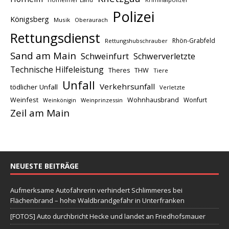
Polizei
Königsberg
Musik
Oberaurach
Rettungsdienst
Rhön-Grabfeld
Rettungshubschrauber
Sand am Main
Schweinfurt
Schwerverletzte
Technische Hilfeleistung
THW
Theres
Tiere
Unfall
Verkehrsunfall
tödlicher Unfall
Verletzte
Weinfest
Wohnhausbrand
Wonfurt
Weinprinzessin
Weinkönigin
Zeil am Main
NEUESTE BEITRÄGE
Aufmerksame Autofahrerin verhindert Schlimmeres bei
Flächenbrand – hohe Waldbrandgefahr in Unterfranken
[FOTOS] Auto durchbricht Hecke und landet an Friedhofsmauer