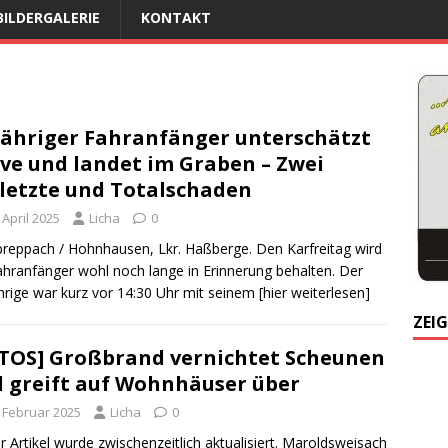
BILDERGALERIE
KONTAKT
jähriger Fahranfänger unterschätzt
ve und landet im Graben – Zwei
letzte und Totalschaden
 April 2025
Licha
0
reppach / Hohnhausen, Lkr. Haßberge. Den Karfreitag wird
ahranfänger wohl noch lange in Erinnerung behalten. Der
hrige war kurz vor 14:30 Uhr mit seinem
[hier weiterlesen]
ZEIG
TOS] Großbrand vernichtet Scheunen
 greift auf Wohnhäuser über
. Februar 2025
Licha
0
r Artikel wurde zwischenzeitlich aktualisiert. Maroldsweisach