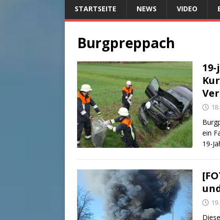
STARTSEITE
NEWS
VIDEO
Burgpreppach
19-
Kur
Ver
18.
Burgp
ein F
19-Jä
[FO
und
19
Diese