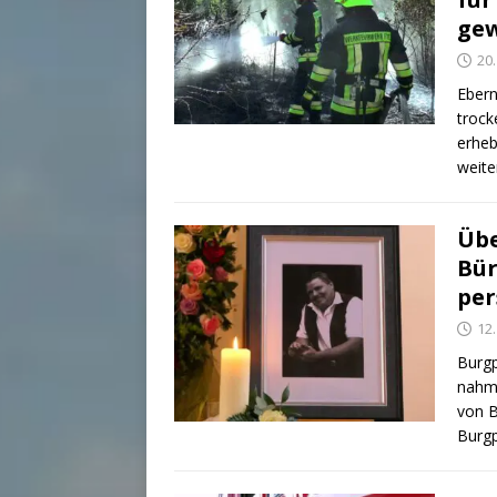
ge
20
Ebern
trock
erheb
weite
Übe
Bür
per
12
Burgp
nahme
von B
Burg