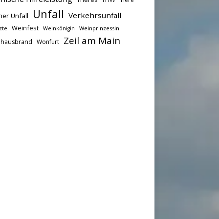
Unfall
Verkehrsunfall
her Unfall
Weinfest
zte
Weinprinzessin
Weinkönigin
Zeil am Main
hausbrand
Wonfurt