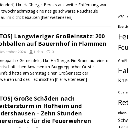
ffendorf, Lkr. Haßberge. Bereits aus weiter Entfernung war
ttwochnachmittag eine riesige schwarze Rauchsäule
A70
bar. Im dicht bebauten
[hier weiterlesen]
Ebels
Fe
TOS] Langwieriger Großeinsatz: 200
ohballen auf Bauernhof in Flammen
Feu
 November 2024
Licha
0
reppach / Gemeinfeld, Lkr. Haßberge. Ein Brand auf einem
Groß
irtschaftlichen Anwesen im Burgpreppacher Ortsteil
Ha
nfeld hatte am Samstag einen Großeinsatz der
Kne
rwehren und des Technischen
[hier weiterlesen]
Obera
TOS] Große Schäden nach
Re
ittersturm in Hofheim und
dershausen – Zehn Stunden
Rhön-
Schw
ereinsatz für die Feuerwehren
Tech