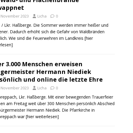
wappnet
. November 2023
Licha
0
 / Lkr. Haßberge. Die Sommer werden immer heißer und
ener. Dadurch erhöht sich die Gefahr von Waldbränden
lich. Wie sind die Feuerwehren im Landkreis
[hier
rlesen]
r 3.000 Menschen erweisen
germeister Hermann Niediek
sönlich und online die letzte Ehre
. November 2023
Licha
0
reppach, Lkr. Haßberge. Mit einer bewegenden Trauerfeier
n am Freitag weit über 300 Menschen persönlich Abschied
ürgermeister Hermann Niediek. Die Pfarrkirche in
preppach war
[hier weiterlesen]