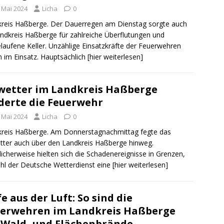
. Mai 2024
Licha
0
reis Haßberge. Der Dauerregen am Dienstag sorgte auch
ndkreis Haßberge für zahlreiche Überflutungen und
elaufene Keller. Unzählige Einsatzkräfte der Feuerwehren
 im Einsatz. Hauptsächlich
[hier weiterlesen]
etter im Landkreis Haßberge
derte die Feuerwehr
. Mai 2024
Licha
0
reis Haßberge. Am Donnerstagnachmittag fegte das
ter auch über den Landkreis Haßberge hinweg.
licherweise hielten sich die Schadenereignisse in Grenzen,
l der Deutsche Wetterdienst eine
[hier weiterlesen]
fe aus der Luft: So sind die
erwehren im Landkreis Haßberge
 Wald- und Flächenbrände