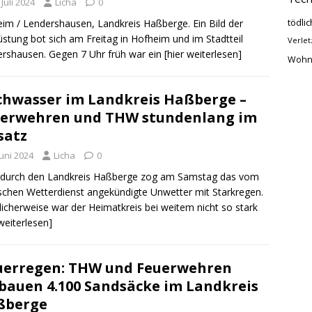
 Juli 2024
Licha
0
tödlic
im / Lendershausen, Landkreis Haßberge. Ein Bild der
stung bot sich am Freitag in Hofheim und im Stadtteil
Verlet
rshausen. Gegen 7 Uhr früh war ein
[hier weiterlesen]
Wohn
hwasser im Landkreis Haßberge –
erwehren und THW stundenlang im
satz
Juni 2024
Licha
0
 durch den Landkreis Haßberge zog am Samstag das vom
chen Wetterdienst angekündigte Unwetter mit Starkregen.
licherweise war der Heimatkreis bei weitem nicht so stark
 weiterlesen]
erregen: THW und Feuerwehren
bauen 4.100 Sandsäcke im Landkreis
ßberge