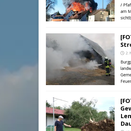
/ Pfa
am Mi
sicht
[FO
Str
2.
Burgp
landw
Gemei
Feue
[FO
Gew
Len
Dau