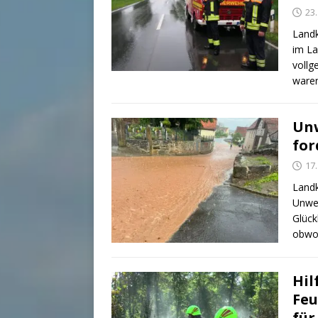
23
Landk
im La
vollg
waren
Unw
for
17
Landk
Unwet
Glück
obwoh
Hil
Feu
für