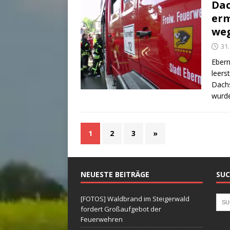
Dac
erm
weg
31.
Ebern
leers
Dachs
wurde
1
2
3
»
NEUESTE BEITRÄGE
SUC
[FOTOS] Waldbrand im Steigerwald
fordert Großaufgebot der
Feuerwehren