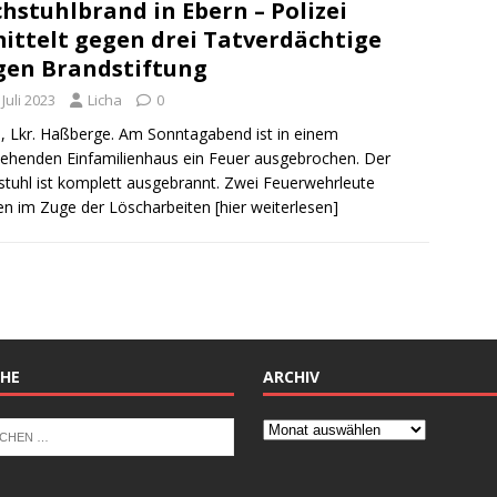
hstuhlbrand in Ebern – Polizei
ittelt gegen drei Tatverdächtige
en Brandstiftung
 Juli 2023
Licha
0
, Lkr. Haßberge. Am Sonntagabend ist in einem
tehenden Einfamilienhaus ein Feuer ausgebrochen. Der
tuhl ist komplett ausgebrannt. Zwei Feuerwehrleute
n im Zuge der Löscharbeiten
[hier weiterlesen]
HE
ARCHIV