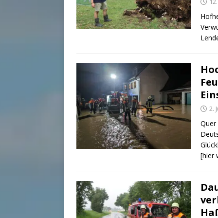
12.
Hofhe
Verwü
Lende
Hoc
Feu
Ein
2. 
Quer
Deuts
Glück
[hier
Dau
ver
Ha