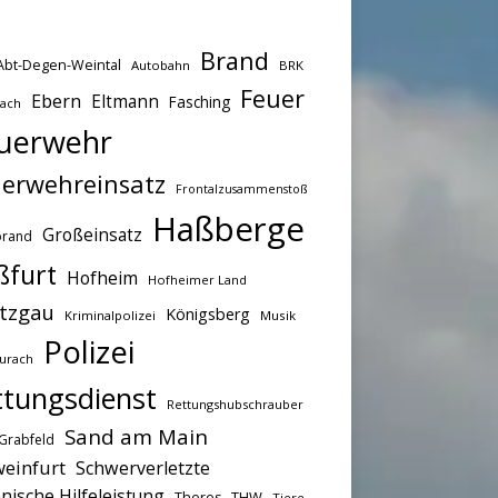
Brand
Abt-Degen-Weintal
Autobahn
BRK
Feuer
Ebern
Eltmann
Fasching
bach
uerwehr
erwehreinsatz
Frontalzusammenstoß
Haßberge
Großeinsatz
brand
ßfurt
Hofheim
Hofheimer Land
tzgau
Königsberg
Kriminalpolizei
Musik
Polizei
urach
ttungsdienst
Rettungshubschrauber
Sand am Main
Grabfeld
einfurt
Schwerverletzte
nische Hilfeleistung
THW
Theres
Tiere