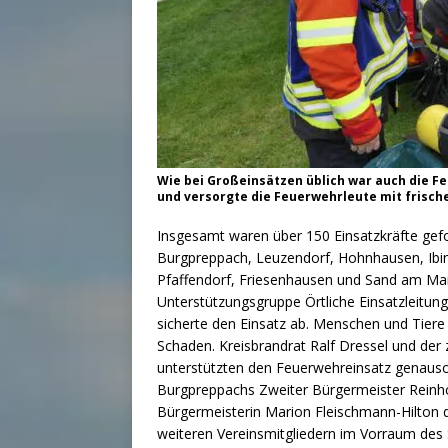
Wie bei Großeinsätzen üblich war auch die 
und versorgte die Feuerwehrleute mit frische
Insgesamt waren über 150 Einsatzkräfte gef
Burgpreppach, Leuzendorf, Hohnhausen, Ibin
Pfaffendorf, Friesenhausen und Sand am Ma
Unterstützungsgruppe Örtliche Einsatzleitu
sicherte den Einsatz ab. Menschen und Tiere
Schaden. Kreisbrandrat Ralf Dressel und der
unterstützten den Feuerwehreinsatz genauso
Burgpreppachs Zweiter Bürgermeister Reinhold 
Bürgermeisterin Marion Fleischmann-Hilton 
weiteren Vereinsmitgliedern im Vorraum des 