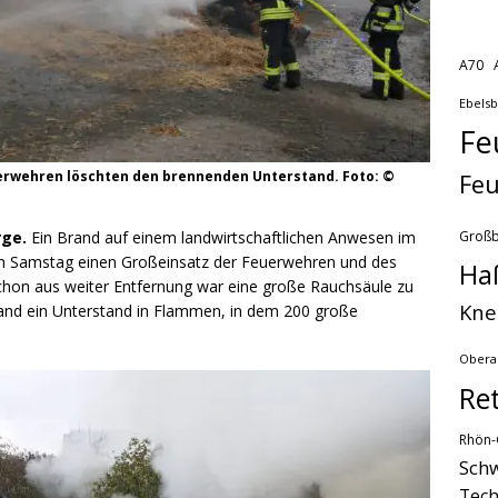
A70
Ebels
Fe
erwehren löschten den brennenden Unterstand. Foto: ©
Feu
Groß
rge.
Ein Brand auf einem landwirtschaftlichen Anwesen im
am Samstag einen Großeinsatz der Feuerwehren und des
Ha
chon aus weiter Entfernung war eine große Rauchsäule zu
Kne
and ein Unterstand in Flammen, in dem 200 große
Obera
Re
Rhön-
Schw
Tech