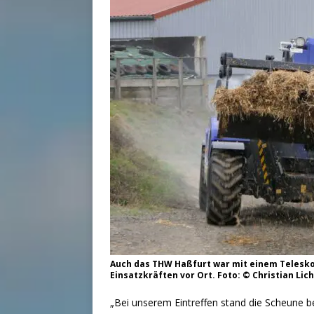
Auch das THW Haßfurt war mit einem Telesko
Einsatzkräften vor Ort. Foto: © Christian Lic
„Bei unserem Eintreffen stand die Scheune b