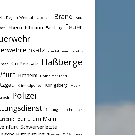
Brand
Abt-Degen-Weintal
Autobahn
BRK
Feuer
Ebern
Eltmann
Fasching
bach
uerwehr
erwehreinsatz
Frontalzusammenstoß
Haßberge
Großeinsatz
brand
ßfurt
Hofheim
Hofheimer Land
tzgau
Königsberg
Kriminalpolizei
Musik
Polizei
urach
ttungsdienst
Rettungshubschrauber
Sand am Main
Grabfeld
einfurt
Schwerverletzte
nische Hilfeleistung
THW
Theres
Tiere