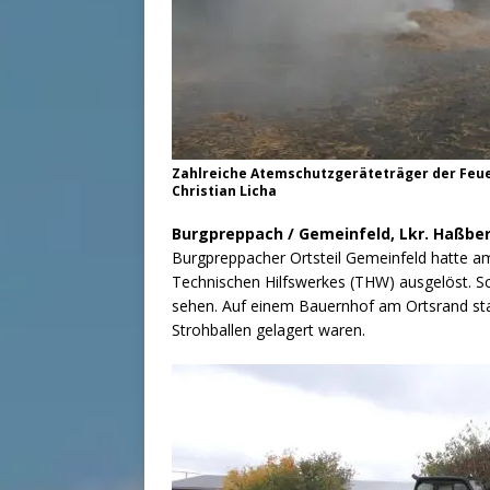
Zahlreiche Atemschutzgeräteträger der Feu
Christian Licha
Burgpreppach / Gemeinfeld, Lkr. Haßbe
Burgpreppacher Ortsteil Gemeinfeld hatte 
Technischen Hilfswerkes (THW) ausgelöst. S
sehen. Auf einem Bauernhof am Ortsrand st
Strohballen gelagert waren.