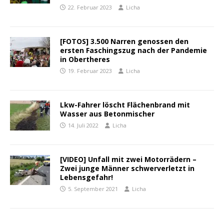
22. Februar 2023
Licha
[FOTOS] 3.500 Narren genossen den
ersten Faschingszug nach der Pandemie
in Obertheres
19. Februar 2023
Licha
Lkw-Fahrer löscht Flächenbrand mit
Wasser aus Betonmischer
14. Juli 2022
Licha
[VIDEO] Unfall mit zwei Motorrädern –
Zwei junge Männer schwerverletzt in
Lebensgefahr!
5. September 2021
Licha