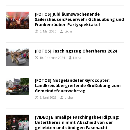
[FOTOS] Jubiläumswochenende
Sailershausen:Feuerwehr-Schauübung und
Frankenräuber-Partyspektakel
5. Mai 2025
Licha
[FOTOS] Faschingszug Obertheres 2024
10. Februar 2024
Licha
[FOTOS] Notgelandeter Gyrocopter:
Landkreisübergreifende Großübung zum
Gemeindefeuerwehrtag
5. Juni 2023
Licha
[VIDEO] Einmalige Faschingsbeerdigung:
Untertheres nimmt Abschied von der
geliebten und sündigen Fasenacht