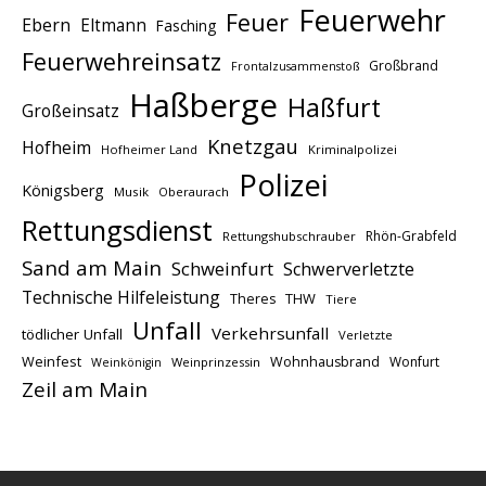
Feuerwehr
Feuer
Ebern
Eltmann
Fasching
Feuerwehreinsatz
Großbrand
Frontalzusammenstoß
Haßberge
Haßfurt
Großeinsatz
Knetzgau
Hofheim
Hofheimer Land
Kriminalpolizei
Polizei
Königsberg
Musik
Oberaurach
Rettungsdienst
Rhön-Grabfeld
Rettungshubschrauber
Sand am Main
Schweinfurt
Schwerverletzte
Technische Hilfeleistung
THW
Theres
Tiere
Unfall
Verkehrsunfall
tödlicher Unfall
Verletzte
Weinfest
Wohnhausbrand
Wonfurt
Weinprinzessin
Weinkönigin
Zeil am Main