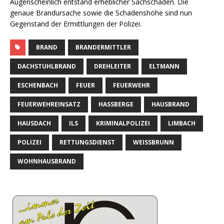
Augenscheinlich entstand erheblicher Sachschaden. Die
genaue Brandursache sowie die Schadenshöhe sind nun
Gegenstand der Ermittlungen der Polizei.
BRAND
BRANDERMITTLER
DACHSTUHLBRAND
DREHLEITER
ELTMANN
ESCHENBACH
FEUER
FEUERWEHR
FEUERWEHREINSATZ
HASSBERGE
HAUSBRAND
HAUSDACH
ILS
KRIMINALPOLIZEI
LIMBACH
POLIZEI
RETTUNGSDIENST
WEISSBRUNN
WOHNHAUSBRAND