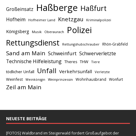
Haßberge
Haßfurt
Großeinsatz
Knetzgau
Hofheim
Hofheimer Land
Kriminalpolizei
Polizei
Königsberg
Musik
Oberaurach
Rettungsdienst
Rhön-Grabfeld
Rettungshubschrauber
Sand am Main
Schweinfurt
Schwerverletzte
Technische Hilfeleistung
THW
Theres
Tiere
Unfall
Verkehrsunfall
tödlicher Unfall
Verletzte
Weinfest
Wohnhausbrand
Wonfurt
Weinprinzessin
Weinkönigin
Zeil am Main
NEUESTE BEITRÄGE
[FOTOS] Waldbrand im Steigerwald fordert Großaufgebot der