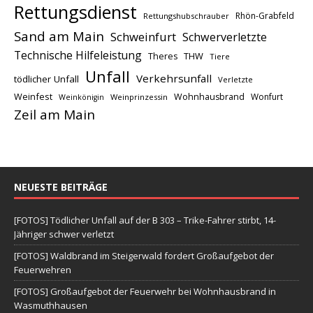
Rettungsdienst
Rhön-Grabfeld
Rettungshubschrauber
Sand am Main
Schweinfurt
Schwerverletzte
Technische Hilfeleistung
THW
Theres
Tiere
Unfall
Verkehrsunfall
tödlicher Unfall
Verletzte
Weinfest
Wohnhausbrand
Wonfurt
Weinprinzessin
Weinkönigin
Zeil am Main
NEUESTE BEITRÄGE
[FOTOS] Tödlicher Unfall auf der B 303 – Trike-Fahrer stirbt, 14-
Jähriger schwer verletzt
[FOTOS] Waldbrand im Steigerwald fordert Großaufgebot der
Feuerwehren
[FOTOS] Großaufgebot der Feuerwehr bei Wohnhausbrand in
Wasmuthhausen