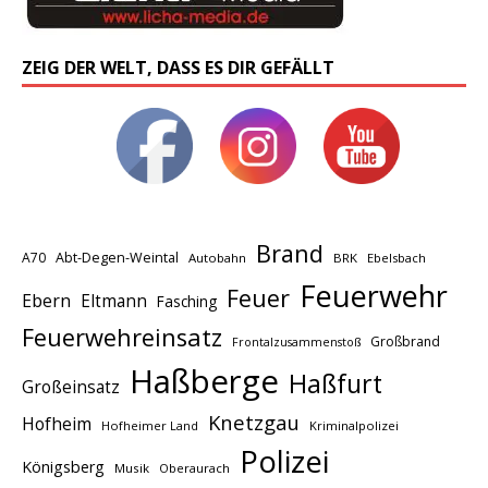
ZEIG DER WELT, DASS ES DIR GEFÄLLT
Brand
A70
Abt-Degen-Weintal
Autobahn
BRK
Ebelsbach
Feuerwehr
Feuer
Ebern
Eltmann
Fasching
Feuerwehreinsatz
Großbrand
Frontalzusammenstoß
Haßberge
Haßfurt
Großeinsatz
Knetzgau
Hofheim
Hofheimer Land
Kriminalpolizei
Polizei
Königsberg
Musik
Oberaurach