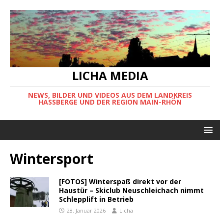
LICHA MEDIA
NEWS, BILDER UND VIDEOS AUS DEM LANDKREIS
HASSBERGE UND DER REGION MAIN-RHÖN
Wintersport
[FOTOS] Winterspaß direkt vor der
Haustür – Skiclub Neuschleichach nimmt
Schlepplift in Betrieb
28. Januar 2026
Licha