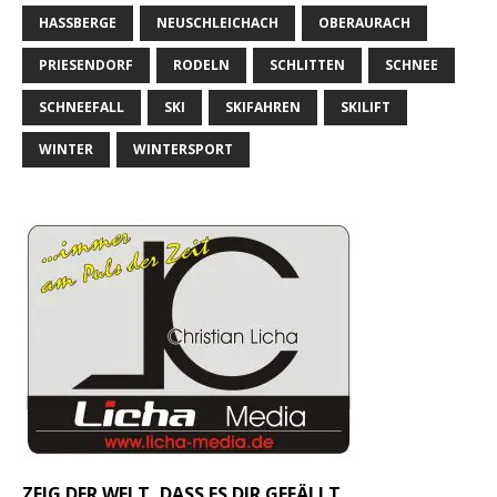
HASSBERGE
NEUSCHLEICHACH
OBERAURACH
PRIESENDORF
RODELN
SCHLITTEN
SCHNEE
SCHNEEFALL
SKI
SKIFAHREN
SKILIFT
WINTER
WINTERSPORT
ZEIG DER WELT, DASS ES DIR GEFÄLLT