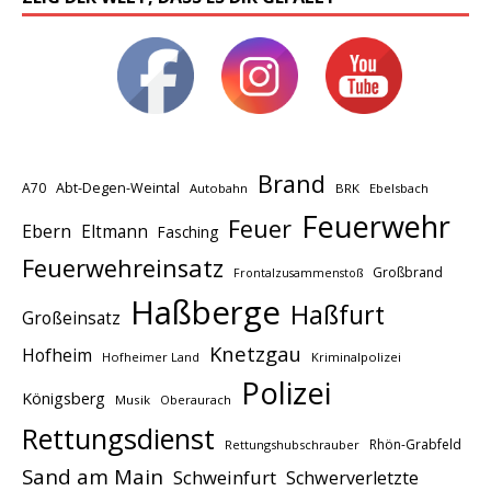
Brand
A70
Abt-Degen-Weintal
Autobahn
BRK
Ebelsbach
Feuerwehr
Feuer
Ebern
Eltmann
Fasching
Feuerwehreinsatz
Großbrand
Frontalzusammenstoß
Haßberge
Haßfurt
Großeinsatz
Knetzgau
Hofheim
Hofheimer Land
Kriminalpolizei
Polizei
Königsberg
Musik
Oberaurach
Rettungsdienst
Rhön-Grabfeld
Rettungshubschrauber
Sand am Main
Schweinfurt
Schwerverletzte