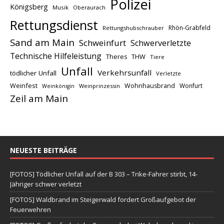
Polizei
Königsberg
Musik
Oberaurach
Rettungsdienst
Rhön-Grabfeld
Rettungshubschrauber
Sand am Main
Schweinfurt
Schwerverletzte
Technische Hilfeleistung
THW
Theres
Tiere
Unfall
Verkehrsunfall
tödlicher Unfall
Verletzte
Weinfest
Wohnhausbrand
Wonfurt
Weinprinzessin
Weinkönigin
Zeil am Main
NEUESTE BEITRÄGE
[FOTOS] Tödlicher Unfall auf der B 303 – Trike-Fahrer stirbt, 14-
Jähriger schwer verletzt
[FOTOS] Waldbrand im Steigerwald fordert Großaufgebot der
Feuerwehren