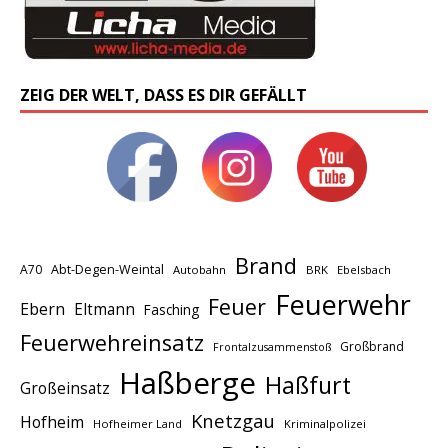
ZEIG DER WELT, DASS ES DIR GEFÄLLT
Brand
A70
Abt-Degen-Weintal
Autobahn
BRK
Ebelsbach
Feuerwehr
Feuer
Ebern
Eltmann
Fasching
Feuerwehreinsatz
Großbrand
Frontalzusammenstoß
Haßberge
Haßfurt
Großeinsatz
Knetzgau
Hofheim
Hofheimer Land
Kriminalpolizei