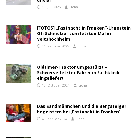
10. Juli 2025
Licha
[FOTOS] „Fastnacht in Franken“-Urgestein
Oti Schmelzer zum letzten Mal in
Veitshöchheim
21. Februar 2025
Licha
Oldtimer-Traktor umgestürzt –
Schwerverletzter Fahrer in Fachklinik
eingeliefert
10. Oktober 2024
Licha
Das Sandmännchen und die Bergsteiger
begeistern bei ‚Fastnacht in Franken‘
4. Februar 2024
Licha