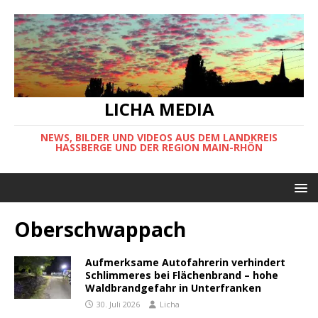
LICHA MEDIA
NEWS, BILDER UND VIDEOS AUS DEM LANDKREIS
HASSBERGE UND DER REGION MAIN-RHÖN
Oberschwappach
Aufmerksame Autofahrerin verhindert
Schlimmeres bei Flächenbrand – hohe
Waldbrandgefahr in Unterfranken
30. Juli 2026
Licha