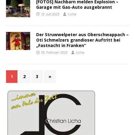
[FOTOS] Nachbarn melden Explosion –
Garage mit Gas-Auto ausgebrannt
12. Juli 2023
Licha
Der Struwwelpeter aus Oberschwappach –
Oti Schmelzers grandioser Auftritt bei
„Fastnacht in Franken“
10. Februar 2023
Licha
1
2
3
»