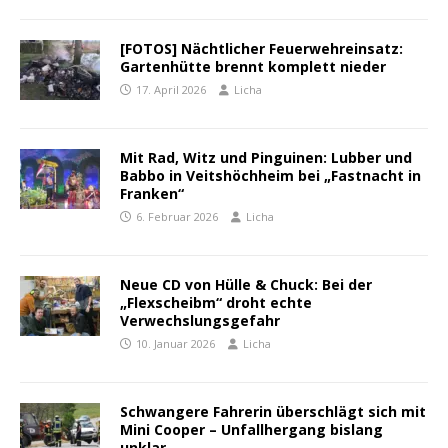
[FOTOS] Nächtlicher Feuerwehreinsatz:
Gartenhütte brennt komplett nieder
17. April 2026
Licha
Mit Rad, Witz und Pinguinen: Lubber und
Babbo in Veitshöchheim bei „Fastnacht in
Franken“
6. Februar 2026
Licha
Neue CD von Hülle & Chuck: Bei der
„Flexscheibm“ droht echte
Verwechslungsgefahr
10. Januar 2026
Licha
Schwangere Fahrerin überschlägt sich mit
Mini Cooper – Unfallhergang bislang
unklar