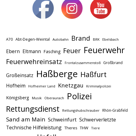
Brand
A70
Abt-Degen-Weintal
Autobahn
BRK
Ebelsbach
Feuerwehr
Feuer
Ebern
Eltmann
Fasching
Feuerwehreinsatz
Großbrand
Frontalzusammenstoß
Haßberge
Haßfurt
Großeinsatz
Knetzgau
Hofheim
Hofheimer Land
Kriminalpolizei
Polizei
Königsberg
Musik
Oberaurach
Rettungsdienst
Rhön-Grabfeld
Rettungshubschrauber
Sand am Main
Schweinfurt
Schwerverletzte
Technische Hilfeleistung
THW
Theres
Tiere