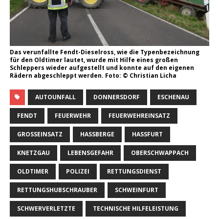
Das verunfallte Fendt-Dieselross, wie die Typenbezeichnung
für den Oldtimer lautet, wurde mit Hilfe eines großen
Schleppers wieder aufgestellt und konnte auf den eigenen
Rädern abgeschleppt werden. Foto: © Christian Licha
AUTOUNFALL
DONNERSDORF
ESCHENAU
FENDT
FEUERWEHR
FEUERWEHREINSATZ
GROSSEINSATZ
HASSBERGE
HASSFURT
KNETZGAU
LEBENSGEFAHR
OBERSCHWAPPACH
OLDTIMER
POLIZEI
RETTUNGSDIENST
RETTUNGSHUBSCHRAUBER
SCHWEINFURT
SCHWERVERLETZTE
TECHNISCHE HILFELEISTUNG