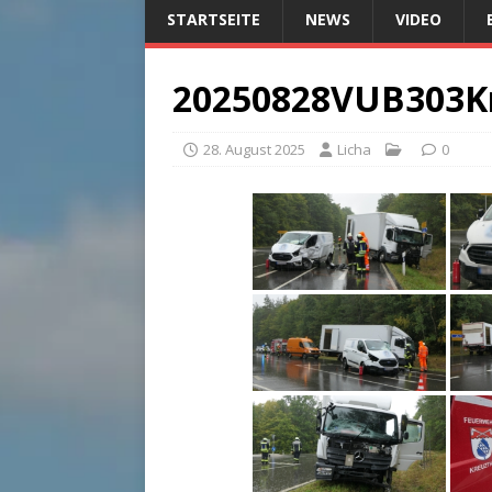
STARTSEITE
NEWS
VIDEO
20250828VUB303Kr
28. August 2025
Licha
0