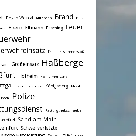
Brand
Abt-Degen-Weintal
Autobahn
BRK
Feuer
Ebern
Eltmann
Fasching
bach
uerwehr
erwehreinsatz
Frontalzusammenstoß
Haßberge
Großeinsatz
brand
ßfurt
Hofheim
Hofheimer Land
tzgau
Königsberg
Kriminalpolizei
Musik
Polizei
urach
ttungsdienst
Rettungshubschrauber
Sand am Main
Grabfeld
einfurt
Schwerverletzte
nische Hilfeleistung
THW
Theres
Tiere