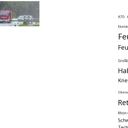
A70
Ebels
Fe
Feu
Groß
Ha
Kne
Obera
Re
Rhön-
Schw
Tech