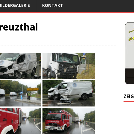
BILDERGALERIE
KONTAKT
euzthal
ZEIG