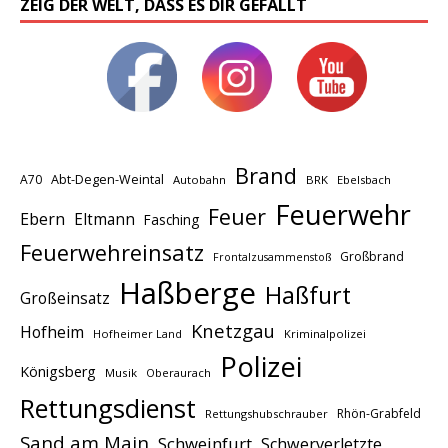
ZEIG DER WELT, DASS ES DIR GEFÄLLT
Brand
A70
Abt-Degen-Weintal
Autobahn
BRK
Ebelsbach
Feuerwehr
Feuer
Ebern
Eltmann
Fasching
Feuerwehreinsatz
Großbrand
Frontalzusammenstoß
Haßberge
Haßfurt
Großeinsatz
Knetzgau
Hofheim
Hofheimer Land
Kriminalpolizei
Polizei
Königsberg
Musik
Oberaurach
Rettungsdienst
Rhön-Grabfeld
Rettungshubschrauber
Sand am Main
Schweinfurt
Schwerverletzte