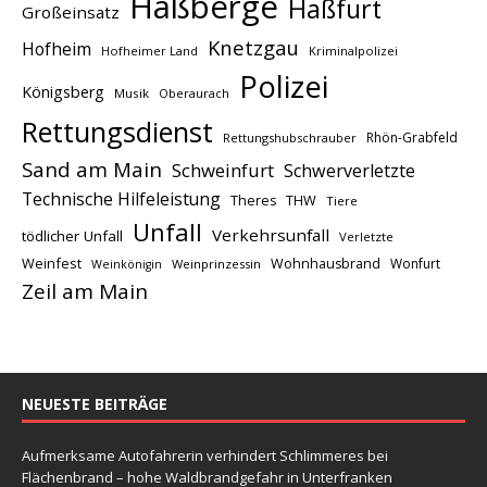
Haßberge
Haßfurt
Großeinsatz
Knetzgau
Hofheim
Hofheimer Land
Kriminalpolizei
Polizei
Königsberg
Musik
Oberaurach
Rettungsdienst
Rhön-Grabfeld
Rettungshubschrauber
Sand am Main
Schweinfurt
Schwerverletzte
Technische Hilfeleistung
THW
Theres
Tiere
Unfall
Verkehrsunfall
tödlicher Unfall
Verletzte
Weinfest
Wohnhausbrand
Wonfurt
Weinprinzessin
Weinkönigin
Zeil am Main
NEUESTE BEITRÄGE
Aufmerksame Autofahrerin verhindert Schlimmeres bei
Flächenbrand – hohe Waldbrandgefahr in Unterfranken