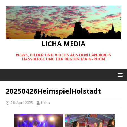
LICHA MEDIA
NEWS, BILDER UND VIDEOS AUS DEM LANDKREIS
HASSBERGE UND DER REGION MAIN-RHÖN
20250426HeimspielHolstadt
28. April 2025
Licha