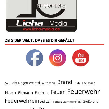
ZEIG DER WELT, DASS ES DIR GEFÄLLT
Brand
A70
Abt-Degen-Weintal
Autobahn
BRK
Ebelsbach
Feuerwehr
Feuer
Ebern
Eltmann
Fasching
Feuerwehreinsatz
Großbrand
Frontalzusammenstoß