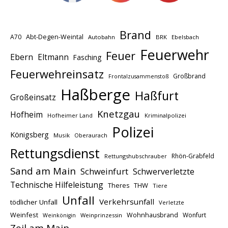
Brand
A70
Abt-Degen-Weintal
Autobahn
BRK
Ebelsbach
Feuerwehr
Feuer
Ebern
Eltmann
Fasching
Feuerwehreinsatz
Großbrand
Frontalzusammenstoß
Haßberge
Haßfurt
Großeinsatz
Knetzgau
Hofheim
Hofheimer Land
Kriminalpolizei
Polizei
Königsberg
Musik
Oberaurach
Rettungsdienst
Rhön-Grabfeld
Rettungshubschrauber
Sand am Main
Schweinfurt
Schwerverletzte
Technische Hilfeleistung
THW
Theres
Tiere
Unfall
Verkehrsunfall
tödlicher Unfall
Verletzte
Weinfest
Wohnhausbrand
Wonfurt
Weinprinzessin
Weinkönigin