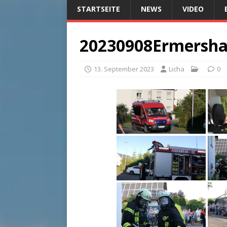
STARTSEITE
NEWS
VIDEO
20230908Ermersh
13. September 2023
Licha
0