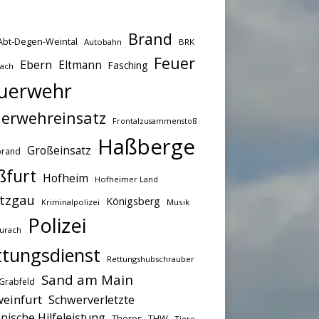
Brand
Abt-Degen-Weintal
Autobahn
BRK
Feuer
Ebern
Eltmann
Fasching
bach
uerwehr
erwehreinsatz
Frontalzusammenstoß
Haßberge
Großeinsatz
brand
ßfurt
Hofheim
Hofheimer Land
tzgau
Königsberg
Kriminalpolizei
Musik
Polizei
urach
ttungsdienst
Rettungshubschrauber
Sand am Main
Grabfeld
einfurt
Schwerverletzte
nische Hilfeleistung
THW
Theres
Tiere