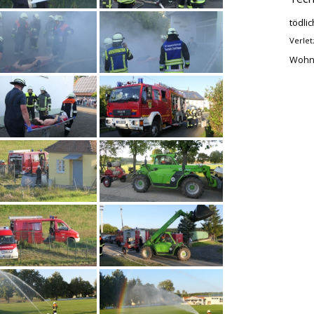
tödlic
Verlet
Wohn