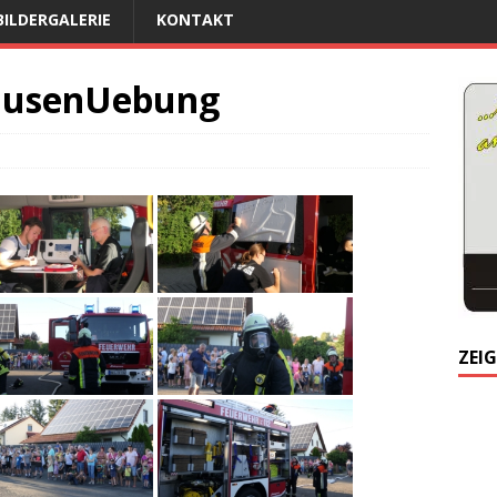
BILDERGALERIE
KONTAKT
ausenUebung
ZEIG