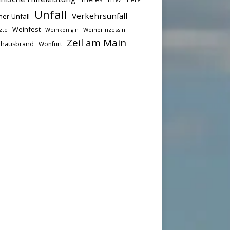
Unfall
Verkehrsunfall
her Unfall
Weinfest
zte
Weinprinzessin
Weinkönigin
Zeil am Main
hausbrand
Wonfurt