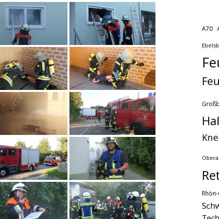
A70
Ebels
Fe
Feu
Groß
Ha
Kne
Obera
Re
Rhön-
Schw
Tech