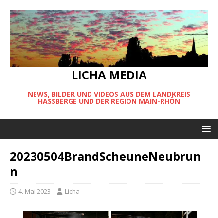
LICHA MEDIA
NEWS, BILDER UND VIDEOS AUS DEM LANDKREIS
HASSBERGE UND DER REGION MAIN-RHÖN
20230504BrandScheuneNeubrun
n
4. Mai 2023
Licha