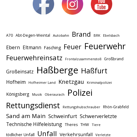
Brand
A70
Abt-Degen-Weintal
Autobahn
BRK
Ebelsbach
Feuerwehr
Feuer
Ebern
Eltmann
Fasching
Feuerwehreinsatz
Großbrand
Frontalzusammenstoß
Haßberge
Haßfurt
Großeinsatz
Knetzgau
Hofheim
Hofheimer Land
Kriminalpolizei
Polizei
Königsberg
Musik
Oberaurach
Rettungsdienst
Rhön-Grabfeld
Rettungshubschrauber
Sand am Main
Schweinfurt
Schwerverletzte
Technische Hilfeleistung
THW
Theres
Tiere
Unfall
Verkehrsunfall
tödlicher Unfall
Verletzte