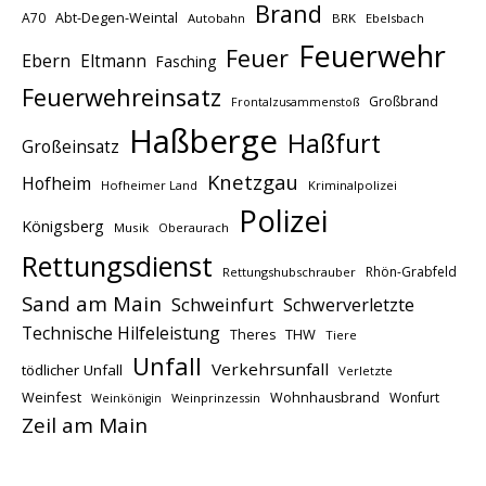
Brand
A70
Abt-Degen-Weintal
Autobahn
BRK
Ebelsbach
Feuerwehr
Feuer
Ebern
Eltmann
Fasching
Feuerwehreinsatz
Großbrand
Frontalzusammenstoß
Haßberge
Haßfurt
Großeinsatz
Knetzgau
Hofheim
Hofheimer Land
Kriminalpolizei
Polizei
Königsberg
Musik
Oberaurach
Rettungsdienst
Rhön-Grabfeld
Rettungshubschrauber
Sand am Main
Schweinfurt
Schwerverletzte
Technische Hilfeleistung
THW
Theres
Tiere
Unfall
Verkehrsunfall
tödlicher Unfall
Verletzte
Weinfest
Wohnhausbrand
Wonfurt
Weinprinzessin
Weinkönigin
Zeil am Main