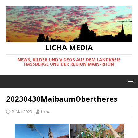
LICHA MEDIA
NEWS, BILDER UND VIDEOS AUS DEM LANDKREIS
HASSBERGE UND DER REGION MAIN-RHÖN
20230430MaibaumObertheres
2. Mai 2023
Licha