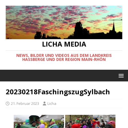
LICHA MEDIA
NEWS, BILDER UND VIDEOS AUS DEM LANDKREIS
HASSBERGE UND DER REGION MAIN-RHÖN
20230218FaschingszugSylbach
21. Februar 2023
Licha