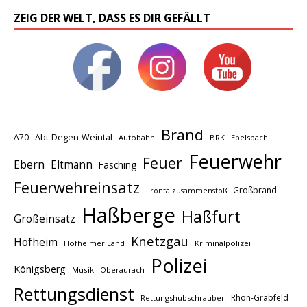
ZEIG DER WELT, DASS ES DIR GEFÄLLT
Brand
A70
Abt-Degen-Weintal
Autobahn
BRK
Ebelsbach
Feuerwehr
Feuer
Ebern
Eltmann
Fasching
Feuerwehreinsatz
Großbrand
Frontalzusammenstoß
Haßberge
Haßfurt
Großeinsatz
Knetzgau
Hofheim
Hofheimer Land
Kriminalpolizei
Polizei
Königsberg
Musik
Oberaurach
Rettungsdienst
Rhön-Grabfeld
Rettungshubschrauber