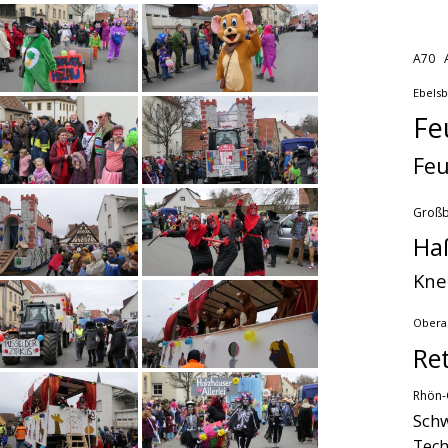
A70
Ebels
Fe
Feu
Groß
Ha
Kne
Obera
Re
Rhön-
Schw
Tech