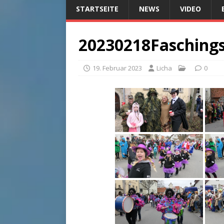
STARTSEITE
NEWS
VIDEO
20230218Fasching
19. Februar 2023
Licha
0