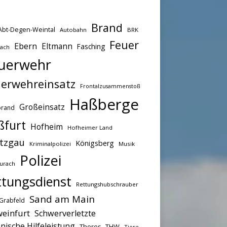
Brand
Abt-Degen-Weintal
Autobahn
BRK
Feuer
Ebern
Eltmann
Fasching
bach
uerwehr
erwehreinsatz
Frontalzusammenstoß
Haßberge
Großeinsatz
brand
ßfurt
Hofheim
Hofheimer Land
tzgau
Königsberg
Kriminalpolizei
Musik
Polizei
urach
ttungsdienst
Rettungshubschrauber
Sand am Main
Grabfeld
einfurt
Schwerverletzte
nische Hilfeleistung
THW
Theres
Tiere