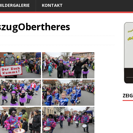
BILDERGALERIE
KONTAKT
szugObertheres
ZEIG