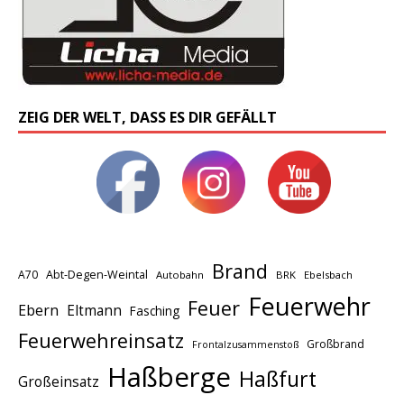
ZEIG DER WELT, DASS ES DIR GEFÄLLT
Brand
A70
Abt-Degen-Weintal
Autobahn
BRK
Ebelsbach
Feuerwehr
Feuer
Ebern
Eltmann
Fasching
Feuerwehreinsatz
Großbrand
Frontalzusammenstoß
Haßberge
Haßfurt
Großeinsatz