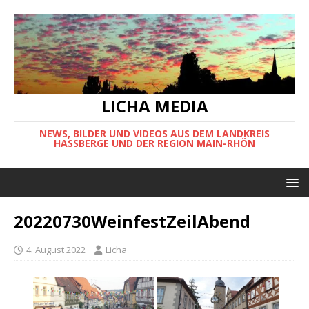
LICHA MEDIA
NEWS, BILDER UND VIDEOS AUS DEM LANDKREIS
HASSBERGE UND DER REGION MAIN-RHÖN
20220730WeinfestZeilAbend
4. August 2022
Licha