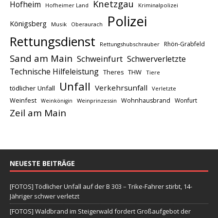
Knetzgau
Hofheim
Hofheimer Land
Kriminalpolizei
Polizei
Königsberg
Musik
Oberaurach
Rettungsdienst
Rhön-Grabfeld
Rettungshubschrauber
Sand am Main
Schweinfurt
Schwerverletzte
Technische Hilfeleistung
THW
Theres
Tiere
Unfall
Verkehrsunfall
tödlicher Unfall
Verletzte
Weinfest
Wohnhausbrand
Wonfurt
Weinprinzessin
Weinkönigin
Zeil am Main
NEUESTE BEITRÄGE
[FOTOS] Tödlicher Unfall auf der B 303 – Trike-Fahrer stirbt, 14-
Jähriger schwer verletzt
[FOTOS] Waldbrand im Steigerwald fordert Großaufgebot der