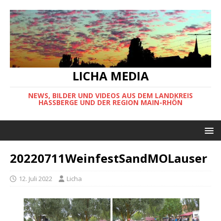
LICHA MEDIA
NEWS, BILDER UND VIDEOS AUS DEM LANDKREIS
HASSBERGE UND DER REGION MAIN-RHÖN
20220711WeinfestSandMOLauser
12. Juli 2022
Licha