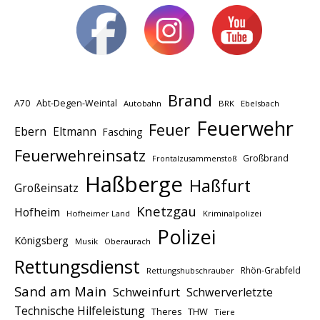
Brand
A70
Abt-Degen-Weintal
Autobahn
BRK
Ebelsbach
Feuerwehr
Feuer
Ebern
Eltmann
Fasching
Feuerwehreinsatz
Großbrand
Frontalzusammenstoß
Haßberge
Haßfurt
Großeinsatz
Knetzgau
Hofheim
Hofheimer Land
Kriminalpolizei
Polizei
Königsberg
Musik
Oberaurach
Rettungsdienst
Rhön-Grabfeld
Rettungshubschrauber
Sand am Main
Schweinfurt
Schwerverletzte
Technische Hilfeleistung
THW
Theres
Tiere