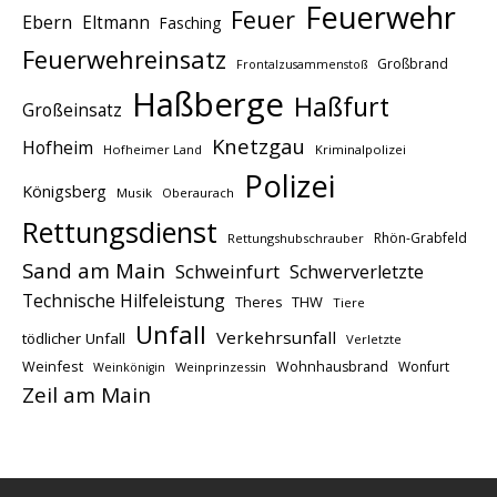
Feuerwehr
Feuer
Ebern
Eltmann
Fasching
Feuerwehreinsatz
Großbrand
Frontalzusammenstoß
Haßberge
Haßfurt
Großeinsatz
Knetzgau
Hofheim
Hofheimer Land
Kriminalpolizei
Polizei
Königsberg
Musik
Oberaurach
Rettungsdienst
Rhön-Grabfeld
Rettungshubschrauber
Sand am Main
Schweinfurt
Schwerverletzte
Technische Hilfeleistung
THW
Theres
Tiere
Unfall
Verkehrsunfall
tödlicher Unfall
Verletzte
Weinfest
Wohnhausbrand
Wonfurt
Weinprinzessin
Weinkönigin
Zeil am Main