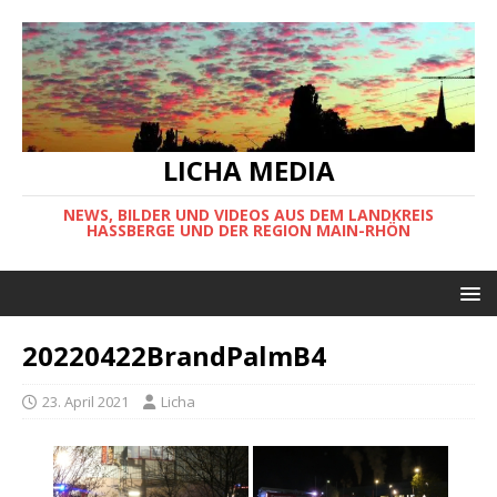
LICHA MEDIA
NEWS, BILDER UND VIDEOS AUS DEM LANDKREIS
HASSBERGE UND DER REGION MAIN-RHÖN
20220422BrandPalmB4
23. April 2021
Licha