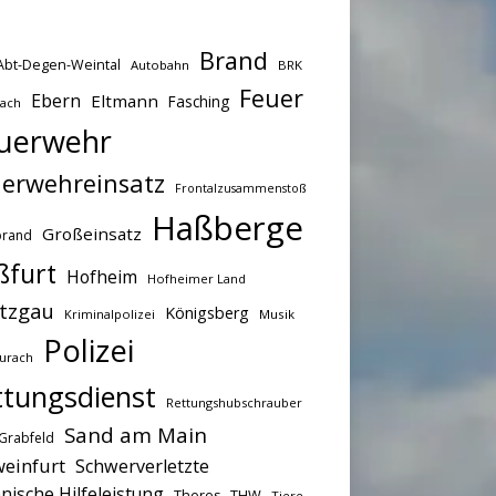
Brand
Abt-Degen-Weintal
Autobahn
BRK
Feuer
Ebern
Eltmann
Fasching
bach
uerwehr
erwehreinsatz
Frontalzusammenstoß
Haßberge
Großeinsatz
brand
ßfurt
Hofheim
Hofheimer Land
tzgau
Königsberg
Kriminalpolizei
Musik
Polizei
urach
ttungsdienst
Rettungshubschrauber
Sand am Main
Grabfeld
einfurt
Schwerverletzte
nische Hilfeleistung
THW
Theres
Tiere