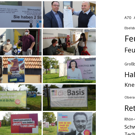
A70
Ebels
Fe
Feu
Groß
Ha
Kne
Obera
Re
Rhön-
Schw
Tech