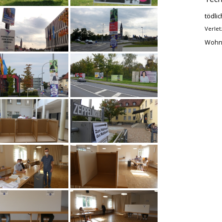
tödlic
Verlet
Wohn