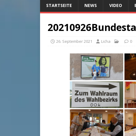
STARTSEITE
NEWS
VIDEO
20210926Bundest
26. September 2021
Licha
0