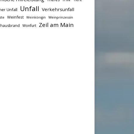
Unfall
Verkehrsunfall
her Unfall
Weinfest
zte
Weinprinzessin
Weinkönigin
Zeil am Main
hausbrand
Wonfurt