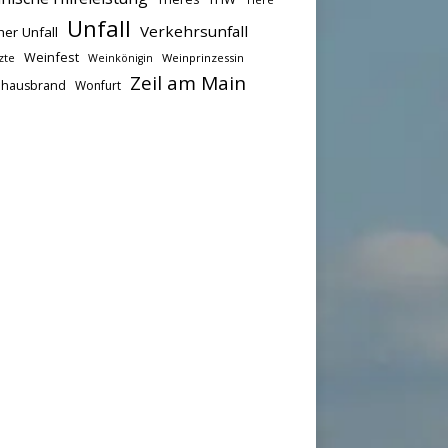
Unfall
Verkehrsunfall
her Unfall
Weinfest
zte
Weinprinzessin
Weinkönigin
Zeil am Main
hausbrand
Wonfurt