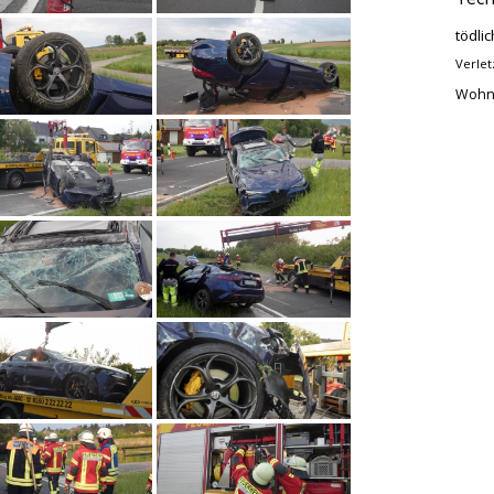
tödlic
Verlet
Wohn