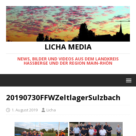
LICHA MEDIA
NEWS, BILDER UND VIDEOS AUS DEM LANDKREIS
HASSBERGE UND DER REGION MAIN-RHÖN
20190730FFWZeltlagerSulzbach
1. August 2019
Licha