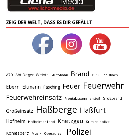
ZEIG DER WELT, DASS ES DIR GEFÄLLT
Brand
A70
Abt-Degen-Weintal
Autobahn
BRK
Ebelsbach
Feuerwehr
Feuer
Ebern
Eltmann
Fasching
Feuerwehreinsatz
Großbrand
Frontalzusammenstoß
Haßberge
Haßfurt
Großeinsatz
Knetzgau
Hofheim
Hofheimer Land
Kriminalpolizei
Polizei
Königsberg
Musik
Oberaurach