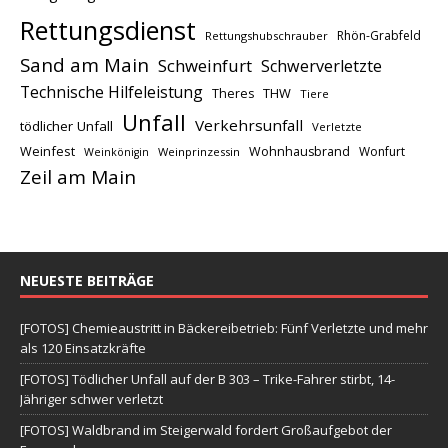
Rettungsdienst
Rhön-Grabfeld
Rettungshubschrauber
Sand am Main
Schweinfurt
Schwerverletzte
Technische Hilfeleistung
THW
Theres
Tiere
Unfall
Verkehrsunfall
tödlicher Unfall
Verletzte
Weinfest
Wohnhausbrand
Wonfurt
Weinprinzessin
Weinkönigin
Zeil am Main
NEUESTE BEITRÄGE
[FOTOS] Chemieaustritt in Bäckereibetrieb: Fünf Verletzte und mehr
als 120 Einsatzkräfte
[FOTOS] Tödlicher Unfall auf der B 303 – Trike-Fahrer stirbt, 14-
Jähriger schwer verletzt
[FOTOS] Waldbrand im Steigerwald fordert Großaufgebot der