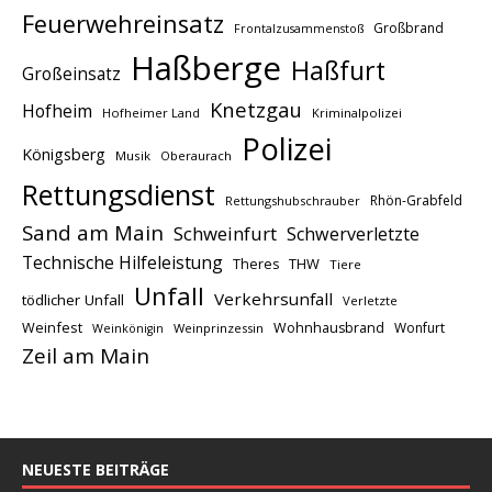
Feuerwehreinsatz
Großbrand
Frontalzusammenstoß
Haßberge
Haßfurt
Großeinsatz
Knetzgau
Hofheim
Hofheimer Land
Kriminalpolizei
Polizei
Königsberg
Musik
Oberaurach
Rettungsdienst
Rhön-Grabfeld
Rettungshubschrauber
Sand am Main
Schweinfurt
Schwerverletzte
Technische Hilfeleistung
THW
Theres
Tiere
Unfall
Verkehrsunfall
tödlicher Unfall
Verletzte
Weinfest
Wohnhausbrand
Wonfurt
Weinprinzessin
Weinkönigin
Zeil am Main
NEUESTE BEITRÄGE