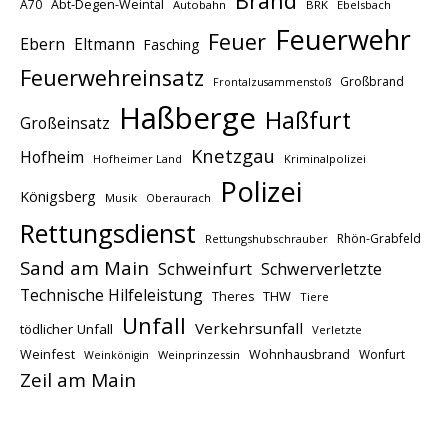
Brand
A70
Abt-Degen-Weintal
Autobahn
BRK
Ebelsbach
Feuerwehr
Feuer
Ebern
Eltmann
Fasching
Feuerwehreinsatz
Großbrand
Frontalzusammenstoß
Haßberge
Haßfurt
Großeinsatz
Knetzgau
Hofheim
Hofheimer Land
Kriminalpolizei
Polizei
Königsberg
Musik
Oberaurach
Rettungsdienst
Rhön-Grabfeld
Rettungshubschrauber
Sand am Main
Schweinfurt
Schwerverletzte
Technische Hilfeleistung
THW
Theres
Tiere
Unfall
Verkehrsunfall
tödlicher Unfall
Verletzte
Weinfest
Wohnhausbrand
Wonfurt
Weinprinzessin
Weinkönigin
Zeil am Main