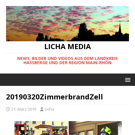
LICHA MEDIA
NEWS, BILDER UND VIDEOS AUS DEM LANDKREIS
HASSBERGE UND DER REGION MAIN-RHÖN
20190320ZimmerbrandZell
21. März 2019
Licha