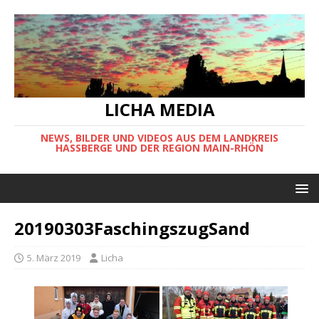
LICHA MEDIA
NEWS, BILDER UND VIDEOS AUS DEM LANDKREIS
HASSBERGE UND DER REGION MAIN-RHÖN
20190303FaschingszugSand
5. März 2019
Licha