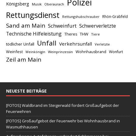
Polizei
Königsberg
Musik
Oberaurach
Rettungsdienst
Rhön-Grabfeld
Rettungshubschrauber
Sand am Main
Schweinfurt
Schwerverletzte
Technische Hilfeleistung
THW
Theres
Tiere
Unfall
Verkehrsunfall
tödlicher Unfall
Verletzte
Weinfest
Wohnhausbrand
Wonfurt
Weinprinzessin
Weinkönigin
Zeil am Main
NEUESTE BEITRÄGE
[FOTOS] Waldbrand im Steigerwald fordert Großaufgebot der
Feuerwehren
[FOTOS] Großaufgebot der Feuerwehr bei Wohnhausbrand in
Wasmuthhausen