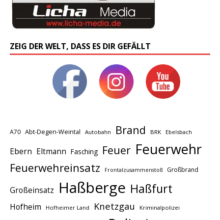
ZEIG DER WELT, DASS ES DIR GEFÄLLT
Brand
A70
Abt-Degen-Weintal
Autobahn
BRK
Ebelsbach
Feuerwehr
Feuer
Ebern
Eltmann
Fasching
Feuerwehreinsatz
Großbrand
Frontalzusammenstoß
Haßberge
Haßfurt
Großeinsatz
Knetzgau
Hofheim
Hofheimer Land
Kriminalpolizei