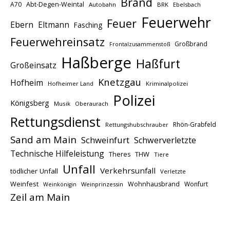
Brand
A70
Abt-Degen-Weintal
Autobahn
BRK
Ebelsbach
Feuerwehr
Feuer
Ebern
Eltmann
Fasching
Feuerwehreinsatz
Großbrand
Frontalzusammenstoß
Haßberge
Haßfurt
Großeinsatz
Knetzgau
Hofheim
Hofheimer Land
Kriminalpolizei
Polizei
Königsberg
Musik
Oberaurach
Rettungsdienst
Rhön-Grabfeld
Rettungshubschrauber
Sand am Main
Schweinfurt
Schwerverletzte
Technische Hilfeleistung
THW
Theres
Tiere
Unfall
Verkehrsunfall
tödlicher Unfall
Verletzte
Weinfest
Wohnhausbrand
Wonfurt
Weinprinzessin
Weinkönigin
Zeil am Main