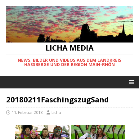
LICHA MEDIA
NEWS, BILDER UND VIDEOS AUS DEM LANDKREIS
HASSBERGE UND DER REGION MAIN-RHÖN
20180211FaschingszugSand
11. Februar 2018
Licha