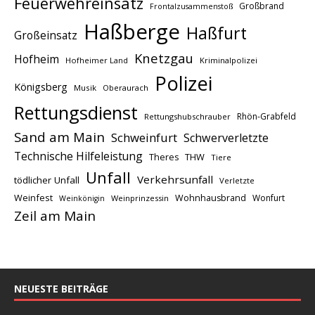
Feuerwehreinsatz
Großbrand
Frontalzusammenstoß
Haßberge
Haßfurt
Großeinsatz
Knetzgau
Hofheim
Hofheimer Land
Kriminalpolizei
Polizei
Königsberg
Musik
Oberaurach
Rettungsdienst
Rhön-Grabfeld
Rettungshubschrauber
Sand am Main
Schweinfurt
Schwerverletzte
Technische Hilfeleistung
THW
Theres
Tiere
Unfall
Verkehrsunfall
tödlicher Unfall
Verletzte
Weinfest
Wohnhausbrand
Wonfurt
Weinprinzessin
Weinkönigin
Zeil am Main
NEUESTE BEITRÄGE