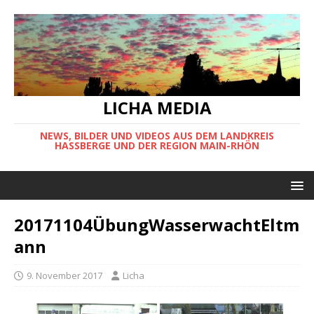
LICHA MEDIA
NEWS, BILDER UND VIDEOS AUS DEM LANDKREIS
HASSBERGE UND DER REGION MAIN-RHÖN
20171104ÜbungWasserwachtEltm
ann
9. November 2017
Licha