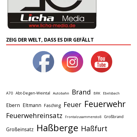
ZEIG DER WELT, DASS ES DIR GEFÄLLT
Brand
A70
Abt-Degen-Weintal
Autobahn
BRK
Ebelsbach
Feuerwehr
Feuer
Ebern
Eltmann
Fasching
Feuerwehreinsatz
Großbrand
Frontalzusammenstoß
Haßberge
Haßfurt
Großeinsatz