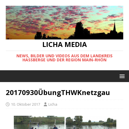
LICHA MEDIA
NEWS, BILDER UND VIDEOS AUS DEM LANDKREIS
HASSBERGE UND DER REGION MAIN-RHÖN
20170930ÜbungTHWKnetzgau
10. Oktober 2017
Licha