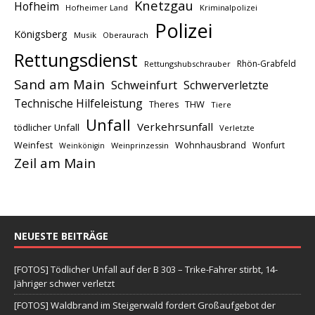
Knetzgau
Hofheim
Hofheimer Land
Kriminalpolizei
Polizei
Königsberg
Musik
Oberaurach
Rettungsdienst
Rhön-Grabfeld
Rettungshubschrauber
Sand am Main
Schweinfurt
Schwerverletzte
Technische Hilfeleistung
THW
Theres
Tiere
Unfall
Verkehrsunfall
tödlicher Unfall
Verletzte
Weinfest
Wohnhausbrand
Wonfurt
Weinprinzessin
Weinkönigin
Zeil am Main
NEUESTE BEITRÄGE
[FOTOS] Tödlicher Unfall auf der B 303 – Trike-Fahrer stirbt, 14-
Jähriger schwer verletzt
[FOTOS] Waldbrand im Steigerwald fordert Großaufgebot der