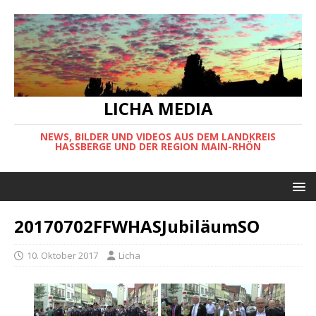
LICHA MEDIA
NEWS, BILDER UND VIDEOS AUS DEM LANDKREIS
HASSBERGE UND DER REGION MAIN-RHÖN
20170702FFWHASJubiläumSO
10. Oktober 2017
Licha