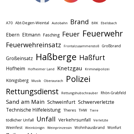
Brand
A70
Abt-Degen-Weintal
Autobahn
BRK
Ebelsbach
Feuerwehr
Feuer
Ebern
Eltmann
Fasching
Feuerwehreinsatz
Großbrand
Frontalzusammenstoß
Haßberge
Haßfurt
Großeinsatz
Knetzgau
Hofheim
Hofheimer Land
Kriminalpolizei
Polizei
Königsberg
Musik
Oberaurach
Rettungsdienst
Rhön-Grabfeld
Rettungshubschrauber
Sand am Main
Schweinfurt
Schwerverletzte
Technische Hilfeleistung
THW
Theres
Tiere
Unfall
Verkehrsunfall
tödlicher Unfall
Verletzte
Weinfest
Wohnhausbrand
Wonfurt
Weinprinzessin
Weinkönigin