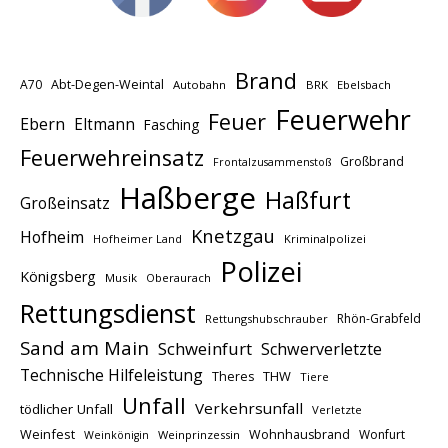
Brand
A70
Abt-Degen-Weintal
Autobahn
BRK
Ebelsbach
Feuerwehr
Feuer
Ebern
Eltmann
Fasching
Feuerwehreinsatz
Großbrand
Frontalzusammenstoß
Haßberge
Haßfurt
Großeinsatz
Knetzgau
Hofheim
Hofheimer Land
Kriminalpolizei
Polizei
Königsberg
Musik
Oberaurach
Rettungsdienst
Rhön-Grabfeld
Rettungshubschrauber
Sand am Main
Schweinfurt
Schwerverletzte
Technische Hilfeleistung
THW
Theres
Tiere
Unfall
Verkehrsunfall
tödlicher Unfall
Verletzte
Weinfest
Wohnhausbrand
Wonfurt
Weinprinzessin
Weinkönigin