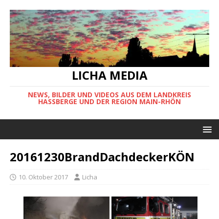
LICHA MEDIA
NEWS, BILDER UND VIDEOS AUS DEM LANDKREIS
HASSBERGE UND DER REGION MAIN-RHÖN
20161230BrandDachdeckerKÖN
10. Oktober 2017
Licha