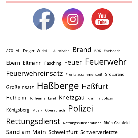
Brand
A70
Abt-Degen-Weintal
Autobahn
BRK
Ebelsbach
Feuerwehr
Feuer
Ebern
Eltmann
Fasching
Feuerwehreinsatz
Großbrand
Frontalzusammenstoß
Haßberge
Haßfurt
Großeinsatz
Knetzgau
Hofheim
Hofheimer Land
Kriminalpolizei
Polizei
Königsberg
Musik
Oberaurach
Rettungsdienst
Rhön-Grabfeld
Rettungshubschrauber
Sand am Main
Schweinfurt
Schwerverletzte