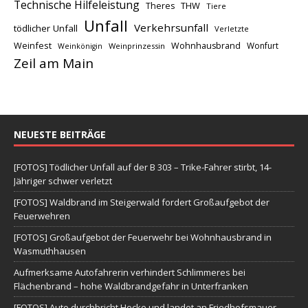
Technische Hilfeleistung
THW
Theres
Tiere
Unfall
Verkehrsunfall
tödlicher Unfall
Verletzte
Weinfest
Wohnhausbrand
Wonfurt
Weinprinzessin
Weinkönigin
Zeil am Main
NEUESTE BEITRÄGE
[FOTOS] Tödlicher Unfall auf der B 303 – Trike-Fahrer stirbt, 14-
Jähriger schwer verletzt
[FOTOS] Waldbrand im Steigerwald fordert Großaufgebot der
Feuerwehren
[FOTOS] Großaufgebot der Feuerwehr bei Wohnhausbrand in
Wasmuthhausen
Aufmerksame Autofahrerin verhindert Schlimmeres bei
Flächenbrand – hohe Waldbrandgefahr in Unterfranken
[FOTOS] Auto durchbricht Hecke und landet an Friedhofsmauer