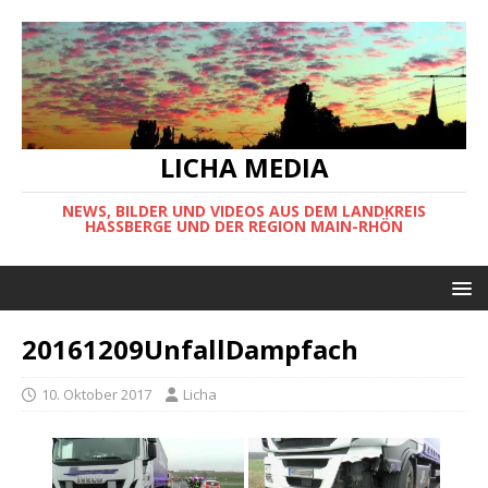
LICHA MEDIA
NEWS, BILDER UND VIDEOS AUS DEM LANDKREIS
HASSBERGE UND DER REGION MAIN-RHÖN
20161209UnfallDampfach
10. Oktober 2017
Licha