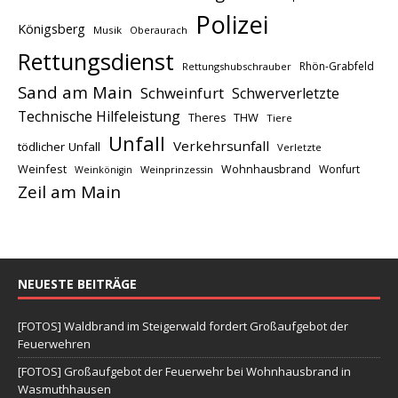
Polizei
Königsberg
Musik
Oberaurach
Rettungsdienst
Rhön-Grabfeld
Rettungshubschrauber
Sand am Main
Schweinfurt
Schwerverletzte
Technische Hilfeleistung
THW
Theres
Tiere
Unfall
Verkehrsunfall
tödlicher Unfall
Verletzte
Weinfest
Wohnhausbrand
Wonfurt
Weinprinzessin
Weinkönigin
Zeil am Main
NEUESTE BEITRÄGE
[FOTOS] Waldbrand im Steigerwald fordert Großaufgebot der
Feuerwehren
[FOTOS] Großaufgebot der Feuerwehr bei Wohnhausbrand in
Wasmuthhausen