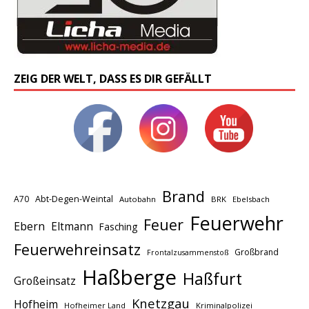
ZEIG DER WELT, DASS ES DIR GEFÄLLT
Brand
A70
Abt-Degen-Weintal
Autobahn
BRK
Ebelsbach
Feuerwehr
Feuer
Ebern
Eltmann
Fasching
Feuerwehreinsatz
Großbrand
Frontalzusammenstoß
Haßberge
Haßfurt
Großeinsatz
Knetzgau
Hofheim
Hofheimer Land
Kriminalpolizei