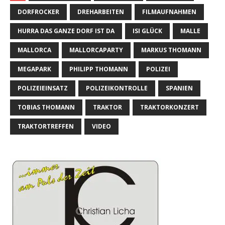
DORFROCKER
DREHARBEITEN
FILMAUFNAHMEN
HURRA DAS GANZE DORF IST DA
ISI GLÜCK
MALLE
MALLORCA
MALLORCAPARTY
MARKUS THOMANN
MEGAPARK
PHILIPP THOMANN
POLIZEI
POLIZEIEINSATZ
POLIZEIKONTROLLE
SPANIEN
TOBIAS THOMANN
TRAKTOR
TRAKTORKONZERT
TRAKTORTREFFEN
VIDEO