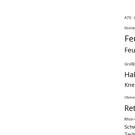
A70
Ebels
Fe
Feu
Groß
Ha
Kne
Obera
Re
Rhön-
Schw
Tech