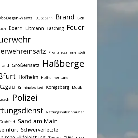
Brand
Abt-Degen-Weintal
Autobahn
BRK
Feuer
Ebern
Eltmann
Fasching
bach
uerwehr
erwehreinsatz
Frontalzusammenstoß
Haßberge
Großeinsatz
brand
ßfurt
Hofheim
Hofheimer Land
tzgau
Königsberg
Kriminalpolizei
Musik
Polizei
urach
ttungsdienst
Rettungshubschrauber
Sand am Main
Grabfeld
einfurt
Schwerverletzte
nische Hilfeleistung
THW
Theres
Tiere