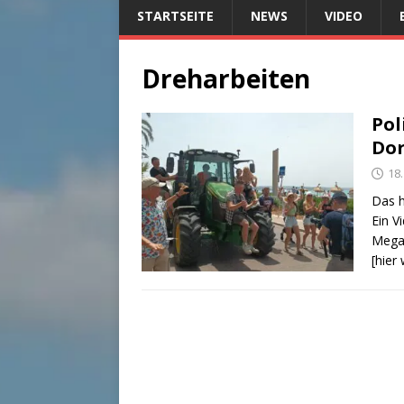
STARTSEITE
NEWS
VIDEO
Dreharbeiten
Pol
Dor
18
Das h
Ein V
Megap
[hier