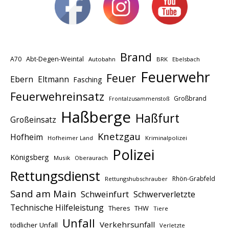
Brand
A70
Abt-Degen-Weintal
Autobahn
BRK
Ebelsbach
Feuerwehr
Feuer
Ebern
Eltmann
Fasching
Feuerwehreinsatz
Großbrand
Frontalzusammenstoß
Haßberge
Haßfurt
Großeinsatz
Knetzgau
Hofheim
Hofheimer Land
Kriminalpolizei
Polizei
Königsberg
Musik
Oberaurach
Rettungsdienst
Rhön-Grabfeld
Rettungshubschrauber
Sand am Main
Schweinfurt
Schwerverletzte
Technische Hilfeleistung
THW
Theres
Tiere
Unfall
Verkehrsunfall
tödlicher Unfall
Verletzte