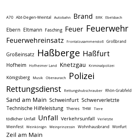
Brand
A70
Abt-Degen-Weintal
Autobahn
BRK
Ebelsbach
Feuerwehr
Feuer
Ebern
Eltmann
Fasching
Feuerwehreinsatz
Großbrand
Frontalzusammenstoß
Haßberge
Haßfurt
Großeinsatz
Knetzgau
Hofheim
Hofheimer Land
Kriminalpolizei
Polizei
Königsberg
Musik
Oberaurach
Rettungsdienst
Rhön-Grabfeld
Rettungshubschrauber
Sand am Main
Schweinfurt
Schwerverletzte
Technische Hilfeleistung
THW
Theres
Tiere
Unfall
Verkehrsunfall
tödlicher Unfall
Verletzte
Weinfest
Wohnhausbrand
Wonfurt
Weinprinzessin
Weinkönigin
Zeil am Main