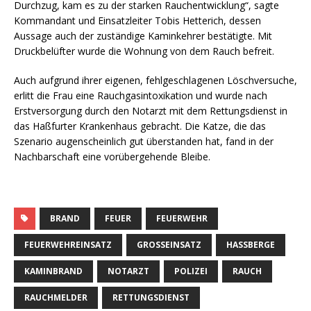
Durchzug, kam es zu der starken Rauchentwicklung“, sagte
Kommandant und Einsatzleiter Tobis Hetterich, dessen
Aussage auch der zuständige Kaminkehrer bestätigte. Mit
Druckbelüfter wurde die Wohnung von dem Rauch befreit.
Auch aufgrund ihrer eigenen, fehlgeschlagenen Löschversuche,
erlitt die Frau eine Rauchgasintoxikation und wurde nach
Erstversorgung durch den Notarzt mit dem Rettungsdienst in
das Haßfurter Krankenhaus gebracht. Die Katze, die das
Szenario augenscheinlich gut überstanden hat, fand in der
Nachbarschaft eine vorübergehende Bleibe.
BRAND
FEUER
FEUERWEHR
FEUERWEHREINSATZ
GROSSEINSATZ
HASSBERGE
KAMINBRAND
NOTARZT
POLIZEI
RAUCH
RAUCHMELDER
RETTUNGSDIENST