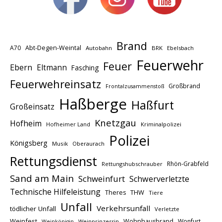
Brand
A70
Abt-Degen-Weintal
Autobahn
BRK
Ebelsbach
Feuerwehr
Feuer
Ebern
Eltmann
Fasching
Feuerwehreinsatz
Großbrand
Frontalzusammenstoß
Haßberge
Haßfurt
Großeinsatz
Knetzgau
Hofheim
Hofheimer Land
Kriminalpolizei
Polizei
Königsberg
Musik
Oberaurach
Rettungsdienst
Rhön-Grabfeld
Rettungshubschrauber
Sand am Main
Schweinfurt
Schwerverletzte
Technische Hilfeleistung
THW
Theres
Tiere
Unfall
Verkehrsunfall
tödlicher Unfall
Verletzte
Weinfest
Wohnhausbrand
Wonfurt
Weinprinzessin
Weinkönigin