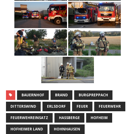
BAUERNHOF
BRAND
BURGPREPPACH
DITTERSWIND
ERLSDORF
FEUER
FEUERWEHR
FEUERWEHREINSATZ
HASSBERGE
HOFHEIM
HOFHEIMER LAND
HOHNHAUSEN