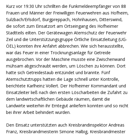
Kurz vor 19:30 Uhr schrillten die Funkmeldeempfänger von 88
Frauen und Männer der Freiwilligen Feuerwehren aus Hofheim,
Sulzbach/Erlsdorf, Burgpreppach, Hohnhausen, Ditterswind,
die sofort zum Einsatzort am Ortseingang des Hofheimer
Stadtteils eilten. Der Gerätewagen Atemschutz der Feuerwehr
Zeil und die Unterstützungsgruppe Örtliche Einsatzleitung (UG-
ÖEL) konnten ihre Anfahrt abbrechen. Wie sich herausstellte,
war das Feuer in einer Trocknungsanlage für Getreide
ausgebrochen. Vor der Maschine musste eine Zwischenwand
mühsam abgeschraubt werden, um Löschen zu können. Dort
hatte sich Getreidestaub entzündet und brannte. Fünf
Atemschutztrupps hatten die Lage schnell unter Kontrolle,
berichtete Karlheinz Vollert. Der Hofheimer Kommandant und
Einsatzleiter ließ nach den ersten Löscharbeiten die Zufahrt zu
dem landwirtschaftlichen Gebäude räumen, damit die
Landwirte weiterhin ihr Erntegut anliefern konnten und so nicht
bei ihrer Arbeit behindert wurden.
Den Einsatz unterstützten auch Kreisbrandinspektor Andreas
Franz, Kreisbrandmeisterin Simone Halbig, Kreisbrandmeister