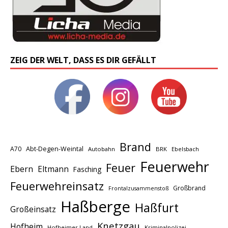
ZEIG DER WELT, DASS ES DIR GEFÄLLT
Brand
A70
Abt-Degen-Weintal
Autobahn
BRK
Ebelsbach
Feuerwehr
Feuer
Ebern
Eltmann
Fasching
Feuerwehreinsatz
Großbrand
Frontalzusammenstoß
Haßberge
Haßfurt
Großeinsatz
Knetzgau
Hofheim
Hofheimer Land
Kriminalpolizei