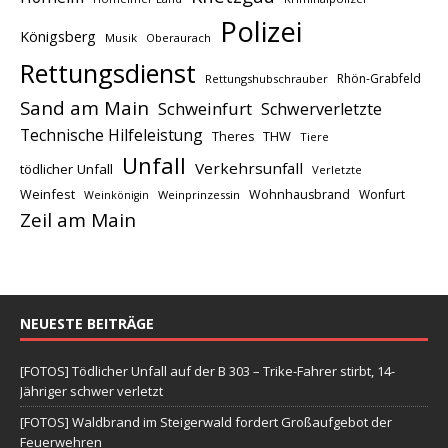
Polizei
Königsberg
Musik
Oberaurach
Rettungsdienst
Rhön-Grabfeld
Rettungshubschrauber
Sand am Main
Schweinfurt
Schwerverletzte
Technische Hilfeleistung
THW
Theres
Tiere
Unfall
Verkehrsunfall
tödlicher Unfall
Verletzte
Weinfest
Wohnhausbrand
Wonfurt
Weinprinzessin
Weinkönigin
Zeil am Main
NEUESTE BEITRÄGE
[FOTOS] Tödlicher Unfall auf der B 303 – Trike-Fahrer stirbt, 14-
Jähriger schwer verletzt
[FOTOS] Waldbrand im Steigerwald fordert Großaufgebot der
Feuerwehren