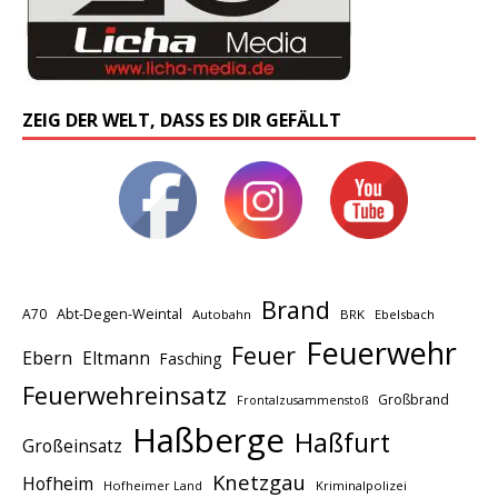
ZEIG DER WELT, DASS ES DIR GEFÄLLT
Brand
A70
Abt-Degen-Weintal
Autobahn
BRK
Ebelsbach
Feuerwehr
Feuer
Ebern
Eltmann
Fasching
Feuerwehreinsatz
Großbrand
Frontalzusammenstoß
Haßberge
Haßfurt
Großeinsatz
Knetzgau
Hofheim
Hofheimer Land
Kriminalpolizei