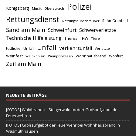
Polizei
Königsberg
Musik
Oberaurach
Rettungsdienst
Rhön-Grabfeld
Rettungshubschrauber
Sand am Main
Schweinfurt
Schwerverletzte
Technische Hilfeleistung
THW
Theres
Tiere
Unfall
Verkehrsunfall
tödlicher Unfall
Verletzte
Weinfest
Wohnhausbrand
Wonfurt
Weinprinzessin
Weinkönigin
Zeil am Main
NEUESTE BEITRÄGE
[FOTOS] Waldbrand im Steigerwald fordert Großaufgebot der
Feuerwehren
[FOTOS] Großaufgebot der Feuerwehr bei Wohnhausbrand in
Wasmuthhausen