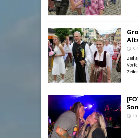
Gro
Alt
6.
Zeil 
Vorfe
Zeile
[FO
Son
10.