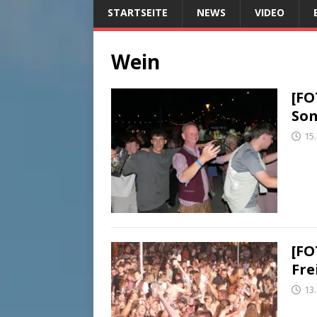
STARTSEITE
NEWS
VIDEO
Wein
[FO
Son
15.
[FO
Fre
13.