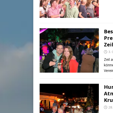
Bes
Pre
Zei
3.
Zeil 
könne
Verei
Hun
Atm
Kr
28