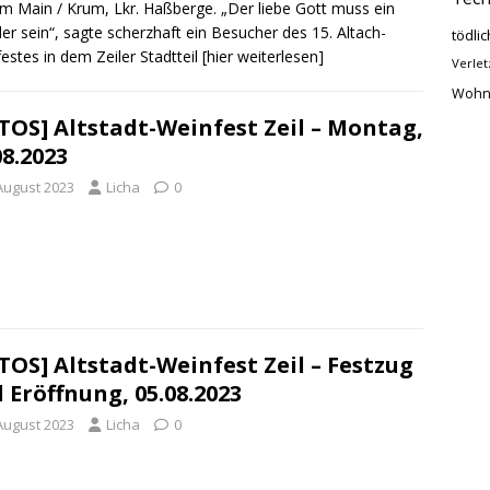
am Main / Krum, Lkr. Haßberge. „Der liebe Gott muss ein
er sein“, sagte scherzhaft ein Besucher des 15. Altach-
tödlic
estes in dem Zeiler Stadtteil
[hier weiterlesen]
Verlet
Wohn
TOS] Altstadt-Weinfest Zeil – Montag,
08.2023
 August 2023
Licha
0
TOS] Altstadt-Weinfest Zeil – Festzug
 Eröffnung, 05.08.2023
 August 2023
Licha
0