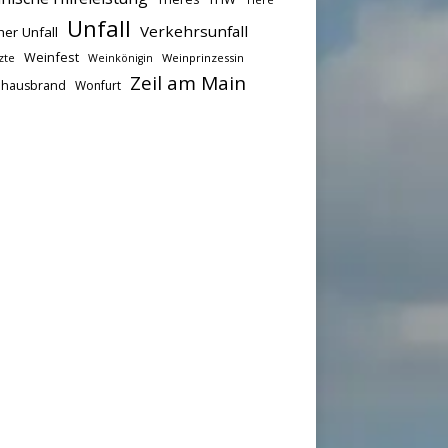
Unfall
Verkehrsunfall
her Unfall
Weinfest
zte
Weinprinzessin
Weinkönigin
Zeil am Main
hausbrand
Wonfurt