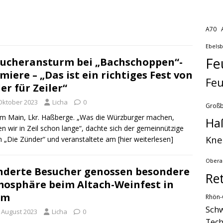
A70
Ebels
Fe
ucheransturm bei „Bachschoppen“-
miere – „Das ist ein richtiges Fest von
Feu
ler für Zeiler“
 Oktober 2023
Licha
0
Groß
am Main, Lkr. Haßberge. „Was die Würzburger machen,
Ha
n wir in Zeil schon lange“, dachte sich der gemeinnützige
Kne
n „Die Zünder“ und veranstaltete am
[hier weiterlesen]
Obera
derte Besucher genossen besondere
Re
osphäre beim Altach-Weinfest in
um
Rhön-
Schw
. August 2023
Licha
0
Tech