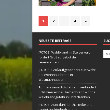
1
2
…
4
»
NEUESTE BEITRÄGE
SUC
[FOTOS] Waldbrand im Steigerwald
fordert Großaufgebot der
Feuerwehren
[FOTOS] Großaufgebot der Feuerwehr
bei Wohnhausbrand in
Wasmuthhausen
Aufmerksame Autofahrerin verhindert
Schlimmeres bei Flächenbrand – hohe
Waldbrandgefahr in Unterfranken
[FOTOS] Auto durchbricht Hecke und
landet an Friedhofsmauer