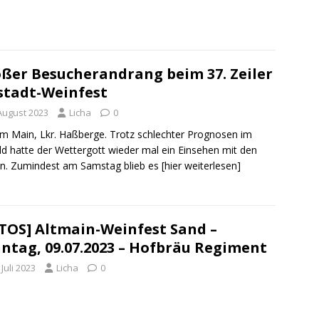
ßer Besucherandrang beim 37. Zeiler
stadt-Weinfest
 August 2023
Licha
0
am Main, Lkr. Haßberge. Trotz schlechter Prognosen im
ld hatte der Wettergott wieder mal ein Einsehen mit den
rn. Zumindest am Samstag blieb es
[hier weiterlesen]
TOS] Altmain-Weinfest Sand –
ntag, 09.07.2023 – Hofbräu Regiment
 Juli 2023
Licha
0