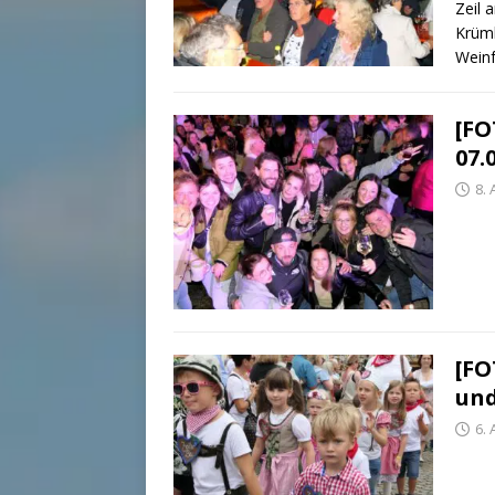
Zeil 
Krüml
Weinf
[FO
07.
8.
[FO
und
6.