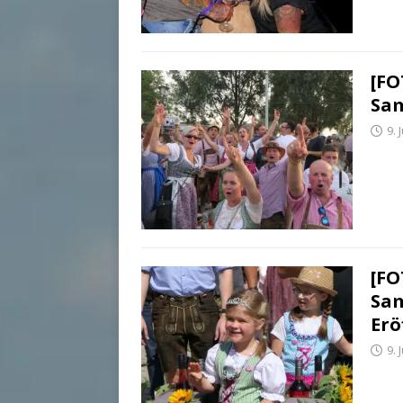
[FO
Sam
9. 
[FO
Sam
Erö
9. 