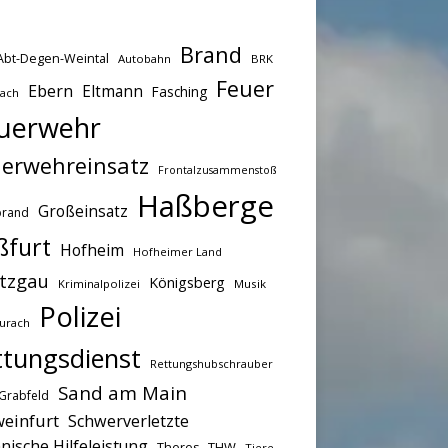
Brand
Abt-Degen-Weintal
Autobahn
BRK
Feuer
Ebern
Eltmann
Fasching
bach
uerwehr
erwehreinsatz
Frontalzusammenstoß
Haßberge
Großeinsatz
brand
ßfurt
Hofheim
Hofheimer Land
tzgau
Königsberg
Kriminalpolizei
Musik
Polizei
urach
ttungsdienst
Rettungshubschrauber
Sand am Main
Grabfeld
einfurt
Schwerverletzte
nische Hilfeleistung
THW
Theres
Tiere