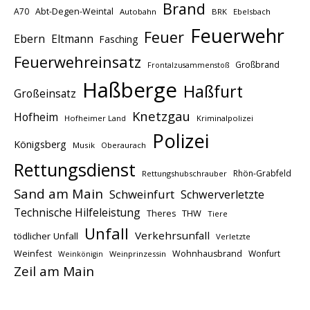
Brand
A70
Abt-Degen-Weintal
Autobahn
BRK
Ebelsbach
Feuerwehr
Feuer
Ebern
Eltmann
Fasching
Feuerwehreinsatz
Großbrand
Frontalzusammenstoß
Haßberge
Haßfurt
Großeinsatz
Knetzgau
Hofheim
Hofheimer Land
Kriminalpolizei
Polizei
Königsberg
Musik
Oberaurach
Rettungsdienst
Rhön-Grabfeld
Rettungshubschrauber
Sand am Main
Schweinfurt
Schwerverletzte
Technische Hilfeleistung
THW
Theres
Tiere
Unfall
Verkehrsunfall
tödlicher Unfall
Verletzte
Weinfest
Wohnhausbrand
Wonfurt
Weinprinzessin
Weinkönigin
Zeil am Main