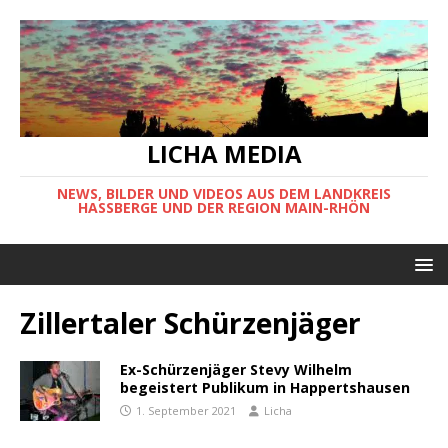
LICHA MEDIA
NEWS, BILDER UND VIDEOS AUS DEM LANDKREIS
HASSBERGE UND DER REGION MAIN-RHÖN
Zillertaler Schürzenjäger
Ex-Schürzenjäger Stevy Wilhelm
begeistert Publikum in Happertshausen
1. September 2021
Licha